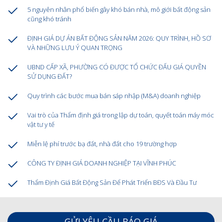
5 nguyên nhân phổ biến gây khó bán nhà, mô giới bất động sản
cũng khó tránh
ĐỊNH GIÁ DỰ ÁN BẤT ĐỘNG SẢN NĂM 2026: QUY TRÌNH, HỒ SƠ
VÀ NHỮNG LƯU Ý QUAN TRỌNG
UBND CẤP XÃ, PHƯỜNG CÓ ĐƯỢC TỔ CHỨC ĐẤU GIÁ QUYỀN
SỬ DỤNG ĐẤT?
Quy trình các bước mua bán sáp nhập (M&A) doanh nghiệp
Vai trò của Thẩm định giá trong lập dự toán, quyết toán máy móc
vật tư y tế
Miễn lệ phí trước bạ đất, nhà đất cho 19 trường hợp
CÔNG TY ĐỊNH GIÁ DOANH NGHIỆP TẠI VĨNH PHÚC
Thẩm Định Giá Bất Động Sản Để Phát Triển BĐS Và Đầu Tư
GỬI YÊU CẦU BÁO GIÁ