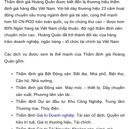
Thẩm định giá Hoàng Quân được biết đến là thương hiệu thẩm
định giá hàng đầu Việt Nam. Với bề dày thương hiệu 23 năm hoạt
động chuyên sâu trong ngành định giá tài sản, cùng thế mạnh
hơn 50 CN-PGD trên toàn quốc, uy tín chứng thư cao – được hơn
80% Ngân hàng tại Việt Nam chấp thuận, đội ngũ thẩm định viên
chuyên môn cao...Hoàng Quân đã trở thành đối tác của hàng
trăm doanh nghiệp, ngân hàng – tổ chức tài chính tại Việt Nam.
Các dịch vụ được xem là thế mạnh của Thẩm định giá Hoàng
Quân gồm:
Thẩm định giá Bất Động sản: Đất đai, Nhà phố, Biệt thự,
Căn hộ, Nhà xưởng,…
Thẩm định giá Động sản: Máy móc – thiết bị, Dây chuyền
sản xuất, Phương tiện vận tải…
Thẩm định Dự án đầu tư: Khu Công Nghiệp, Trung tâm
Thương mại, Thủy điện…
Thẩm định
Giá trị Doanh nghiệp
: Tài sản cố định, Quyền sở
hữu trí tuệ, Giá trị thương hiệu, Tài chính…
Thẩm định Giá trị Tài Nguyên: Khoáng sản, rừng, mỏ,…