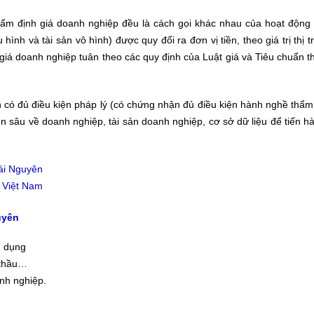
 thẩm định giá doanh nghiệp đều là cách gọi khác nhau của hoạt động
ình và tài sản vô hình) được quy đổi ra đơn vị tiền, theo giá trị thị t
giá doanh nghiệp tuân theo các quy định của Luật giá và Tiêu chuẩn 
 có đủ điều kiện pháp lý (có chứng nhận đủ điều kiện hành nghề thẩm
n sâu về doanh nghiệp, tài sản doanh nghiệp, cơ sở dữ liệu để tiến 
hái Nguyên
i Việt Nam
uyên
n dụng
 thầu…
anh nghiệp.