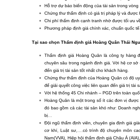
Hỗ trợ dự báo biến động của tài sản trong vòng 
Chứng thư thẩm định có giá trị pháp lý và được
Chi phí thẩm định cạnh tranh nhờ được tối ưu v
Phương pháp định giá chính xác, chuẩn quốc tế
Tại sao chọn Thẩm định giá Hoàng Quân Thái Ng
Thẩm định giá Hoàng Quân là công ty hàng đ
chuyên sâu trong ngành định giá. Với hệ cơ sở
đến giá trị tài sản tốt nhất cho khách hàng.
Chứng thư thẩm định của Hoàng Quân có độ uy 
để giải quyết công việc liên quan đến giá trị tài s
Với hệ thống 45 Chi nhánh – PGD trên toàn quốc
Hoàng Quân là một trong số ít các đơn vị được 
đó bao gồm cả các tài sản khó như: Doanh nghi
bị…
Đội ngũ thẩm định viên, chuyên gia định giá gi
cơ khí, Luật sư,….có trình độ chuyên môn ca
Nam(VVA), Hiệp hội thẩm định giá Châu Á (AIA),