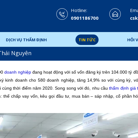
Hotline:
Emai
0901186700
csk
DỊCH VỤ THẨM ĐỊNH
TIN TỨC
HỎI V
Thái Nguyên
500
doanh nghiệp
đang hoạt động với số vốn đăng ký trên 104.000 tỷ đ
ý kinh doanh cho 580 doanh nghiệp, tăng 14,9% so với cùng kỳ, vớ
với cùng thời điểm năm 2020. Song song với đó, nhu cầu
thẩm định giá 
ích: thế chấp vay vốn, kêu gọi đầu tư, mua bán – sáp nhập, cổ phần 