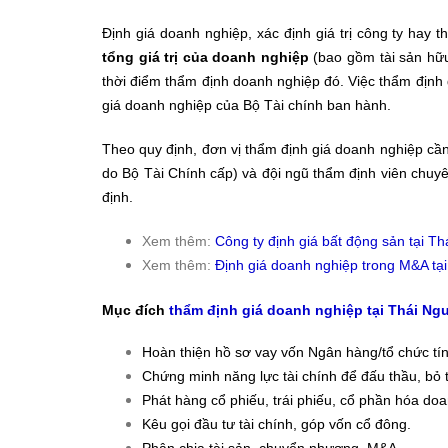
Định giá doanh nghiệp, xác định giá trị công ty hay
tổng giá trị của doanh nghiệp
(bao gồm tài sản hữu h
thời điểm thẩm định doanh nghiệp đó. Việc thẩm định 
giá doanh nghiệp của Bộ Tài chính ban hành.
Theo quy định, đơn vị thẩm định giá doanh nghiệp cần
do Bộ Tài Chính cấp) và đội ngũ thẩm định viên chuyê
định.
Xem thêm:
Công ty định giá bất động sản tại T
Xem thêm:
Định giá doanh nghiệp trong M&A tạ
Mục đích
thẩm định giá doanh nghiệp tại Thái Ng
Hoàn thiện hồ sơ vay vốn Ngân hàng/tổ chức tí
Chứng minh năng lực tài chính để đấu thầu, bỏ
Phát hàng cổ phiếu, trái phiếu, cổ phần hóa do
Kêu gọi đầu tư tài chính, góp vốn cổ đông.
Phân chia tài sản, chuyển nhượng, M&A