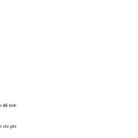
h để tính
i chi phí