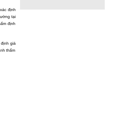
 xác định
rường tại
thẩm định
 định giá
hành thẩm