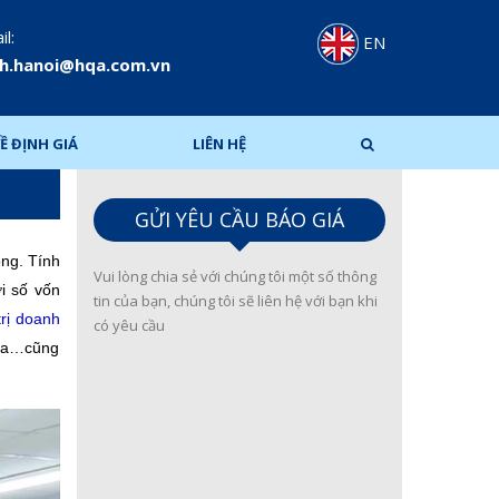
l:
EN
h.hanoi@hqa.com.vn
Ề ĐỊNH GIÁ
LIÊN HỆ
GỬI YÊU CẦU BÁO GIÁ
ồng. Tính
Vui lòng chia sẻ với chúng tôi một số thông
i số vốn
tin của bạn, chúng tôi sẽ liên hệ với bạn khi
trị doanh
có yêu cầu
hóa…cũng