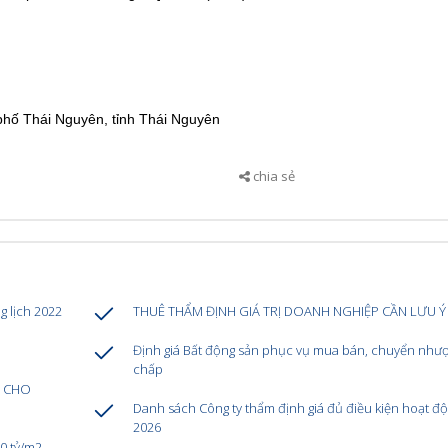
hố Thái Nguyên, tỉnh Thái Nguyên
chia sẻ
 lịch 2022
THUÊ THẨM ĐỊNH GIÁ TRỊ DOANH NGHIỆP CẦN LƯU Ý 
Định giá Bất động sản phục vụ mua bán, chuyển nhượ
chấp
Á CHO
Danh sách Công ty thẩm định giá đủ điều kiện hoạt đ
2026
30 tỷ/m2