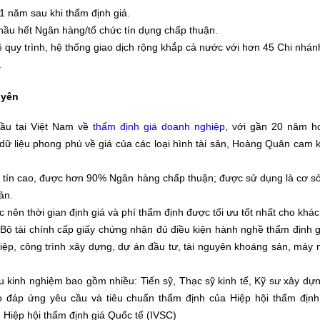
1 năm sau khi thẩm định giá.
 hầu hết Ngân hàng/tổ chức tín dụng chấp thuận.
ề quy trình, hệ thống giao dịch rộng khắp cả nước với hơn 45 Chi nhá
.
uyên
ầu tại Việt Nam về
thẩm định giá doanh nghiệp
, với gần 20 năm h
 dữ liệu phong phú về giá của các loại hình tài sản, Hoàng Quân cam
tín cao, được hơn 90% Ngân hàng chấp thuận; được sử dụng là cơ sở
ản.
 nên thời gian định giá và phí thẩm định được tối ưu tốt nhất cho khá
Bộ tài chính cấp giấy chứng nhận đủ điều kiện hành nghề thẩm định g
ệp, công trình xây dựng, dự án đầu tư, tài nguyên khoáng sản, máy m
àu kinh nghiệm bao gồm nhiều: Tiến sỹ, Thạc sỹ kinh tế, Kỹ sư xây dự
o đáp ứng yêu cầu và tiêu chuẩn thẩm định của Hiệp hội thẩm định 
 Hiệp hội thẩm định giá Quốc tế (IVSC)