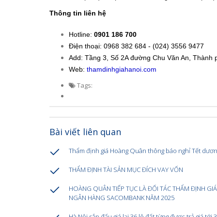
Thông tin liên hệ
Hotline:
0901 186 700
Điện thoại: 0968 382 684 - (024) 3556 9477
Add: Tầng 3, Số 2A đường Chu Văn An, Thành p
Web:
thamdinhgiahanoi.com
Tags:
Bài viết liên quan
Thẩm định giá Hoàng Quân thông báo nghỉ Tết dương
THẨM ĐỊNH TÀI SẢN MỤC ĐÍCH VAY VỐN
HOÀNG QUÂN TIẾP TỤC LÀ ĐỐI TÁC THẨM ĐỊNH GI
NGÂN HÀNG SACOMBANK NĂM 2025
Hà Nội sắp đấu giá lại 36 lô đất từng được trả giá tới 