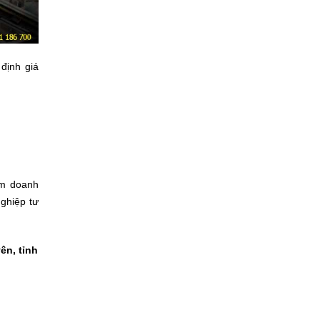
định giá
ăm doanh
ghiệp tư
ên, tỉnh