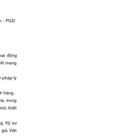
nh - PGD
oạt động
 kết mang
 pháp lý
ch hàng.
iá, trong
óc thiết
ng, Kỹ sư
giá Việt