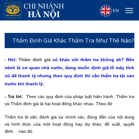
EN
Thẩm Định Giá Khác Thẩm Tra Như Thế Nào?
- Hỏi:
Thẩm định giá
có khác với thẩm tra không ah? Bên
mình là cơ quan nhà nước, đang muốn định giá lô máy tính
cũ để thanh tý nhưng theo quy định thì cần thẩm tra tài sản
trước khi thanh lý.
- Trả lời:
Theo các quy định của pháp luật hiện hành, Thẩm tra
và Thẩm định giá là hai hoạt động khác nhau. Theo đó
Thẩm tra là việc đánh giá sự chính xác, đúng đắn của nội dung
và hình thức của một hoạt động hay dự thảo, đề xuất, quyết
định… nào đó.