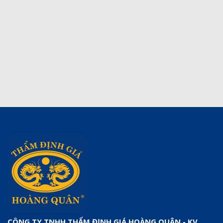
CÔNG TY TNHH THẨM ĐỊNH GIÁ HOÀNG QUÂN - KV