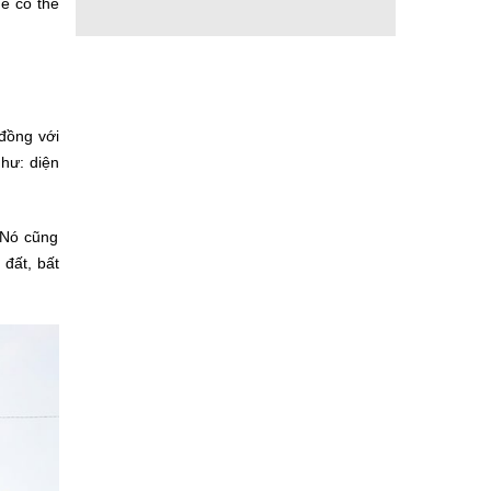
để có thể
đồng với
hư: diện
 Nó cũng
 đất, bất