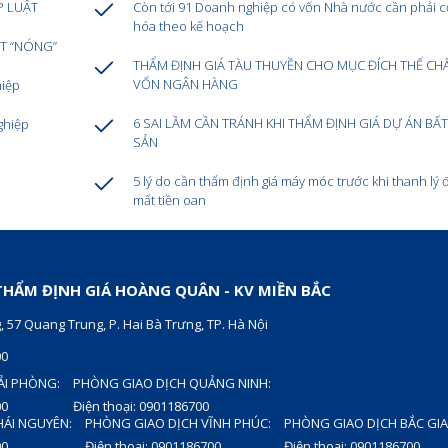
P LUẬT
Còn tới 91 Doanh nghiệp có vốn Nhà nước cần phải 
hóa theo kế hoạch
ẤT “NÓNG”
THẨM ĐỊNH GIÁ TÀU THUYỀN CHO MỤC ĐÍCH THẾ CH
VỐN NGÂN HÀNG
hiệp
6 SAI LẦM CẦN TRÁNH KHI THẨM ĐỊNH GIÁ DỰ ÁN BẤ
ghiệp
SẢN
5 lý do cần thẩm định giá máy móc trước khi thanh lý 
mất tiền oan
HẨM ĐỊNH GIÁ HOÀNG QUÂN - KV MIỀN BẮC
, 57 Quang Trung, P. Hai Bà Trưng, TP. Hà Nội
00
ẢI PHÒNG:
PHÒNG GIAO DỊCH QUẢNG NINH:
00
Điện thoại: 0901186700
HÁI NGUYÊN:
PHÒNG GIAO DỊCH VĨNH PHÚC:
PHÒNG GIAO DỊCH BẮC GI
00
Điện thoại: 0901186700
Điện thoại: 0901186700