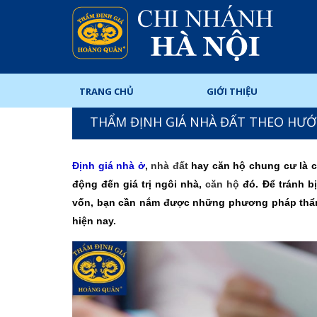
TRANG CHỦ
GIỚI THIỆU
THẨM ĐỊNH GIÁ NHÀ ĐẤT THEO HƯỚ
Định giá nhà ở
,
nhà đất
hay căn hộ chung cư là cô
động đến giá trị ngôi nhà,
căn hộ
đó. Để tránh b
vốn, bạn cần nắm được những phương pháp thẩm 
hiện nay.