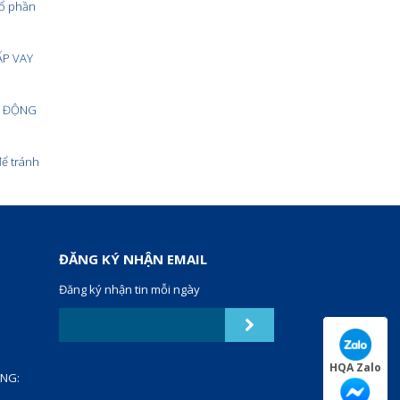
cổ phần
ẤP VAY
T ĐỘNG
để tránh
ĐĂNG KÝ NHẬN EMAIL
Đăng ký nhận tin mỗi ngày
HQA Zalo
ANG: