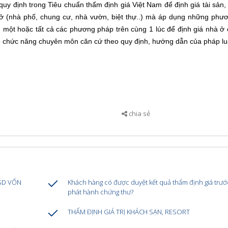
y định trong Tiêu chuẩn thẩm định giá Việt Nam để định giá tài sản,
à ở (nhà phố, chung cư, nhà vườn, biệt thự..) mà áp dụng những phư
 một hoặc tất cả các phương pháp trên cùng 1 lúc để định giá nhà ở 
 có chức năng chuyên môn căn cứ theo quy định, hướng dẫn của pháp lu
chia sẻ
USD VỐN
Khách hàng có được duyệt kết quả thẩm định giá trướ
phát hành chứng thư?
THẨM ĐỊNH GIÁ TRỊ KHÁCH SẠN, RESORT