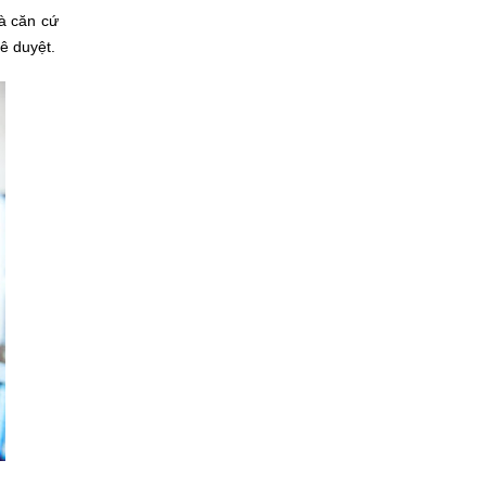
à căn cứ
ê duyệt.