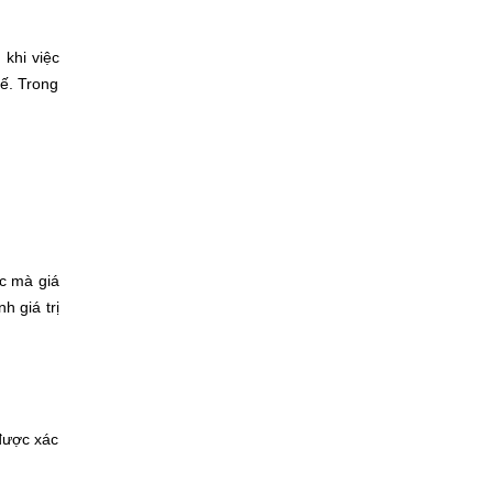
 khi việc
hế. Trong
c mà giá
h giá trị
 được xác