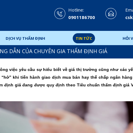
Hotline:
Emai
0901186700
csk
DỊCH VỤ THẨM ĐỊNH
TIN TỨC
HỎI V
NG DẪN CỦA CHUYÊN GIA THẨM ĐỊNH GIÁ
ng việc yêu cầu sự hiểu biết về giá thị trường cũng như các yế
ị “hớ” khi tiến hành giao dịch mua bán hay thế chấp ngân hàng
định giá đang được quy định theo Tiêu chuẩn thẩm định giá 