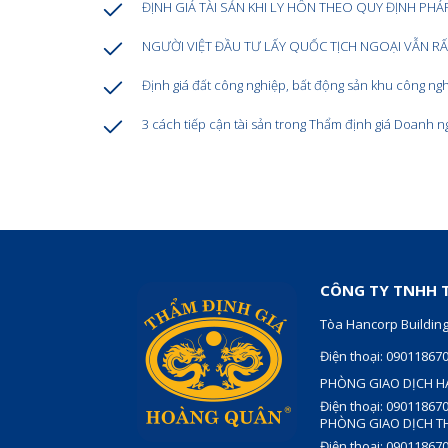
ĐỊNH GIÁ TÀI SẢN KHI LY HÔN THEO QUY ĐỊNH PHÁ
NGƯỜI VIỆT ĐẦU TƯ LẤY QUỐC TỊCH NGOẠI VẪN R
Định giá đất công nghiệp, bất động sản khu công ng
3 cách tiếp cận tài sản trong Thẩm định giá Doanh n
CÔNG TY TNHH T
Tòa Hancorp Building
Điện thoại: 09011867
PHÒNG GIAO DỊCH H
Điện thoại: 09011867
PHÒNG GIAO DỊCH T
Điện thoại: 09011867