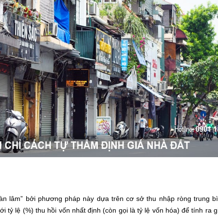
hàn lâm” bởi phương pháp này dựa trên cơ sở thu nhập ròng trung b
tỷ lệ (%) thu hồi vốn nhất định (còn gọi là tỷ lệ vốn hóa) để tính ra gi