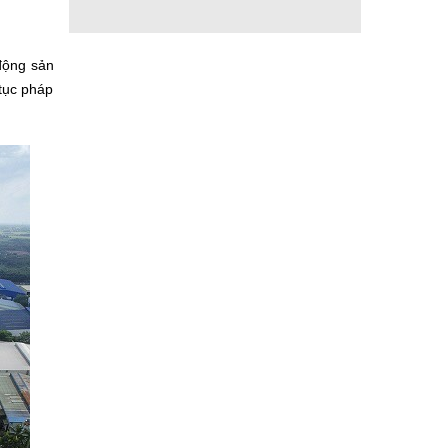
 động sản
 tục pháp