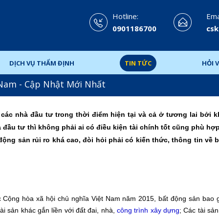
Hotline:
Emai
0901186700
csk
DỊCH VỤ THẨM ĐỊNH
TIN TỨC
HỎI V
 Nam - Cập Nhật Mới Nhất
 các nhà đầu tư trong thời điểm hiện tại và cả ở tương lai bởi 
a đầu tư thì không phải ai có điều kiện tài chính tốt cũng phù hợ
động sản rủi ro khá cao, đòi hỏi phải có kiến thức, thông tin về 
c Cộng hòa xã hội chủ nghĩa Việt Nam năm 2015, bất động sản bao
ài sản khác gắn liền với đất đai, nhà,
công trình xây dựng
; Các tài sả