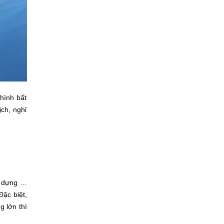
hình bất
ịch, nghỉ
y dựng …
Đặc biệt,
g lớn thì