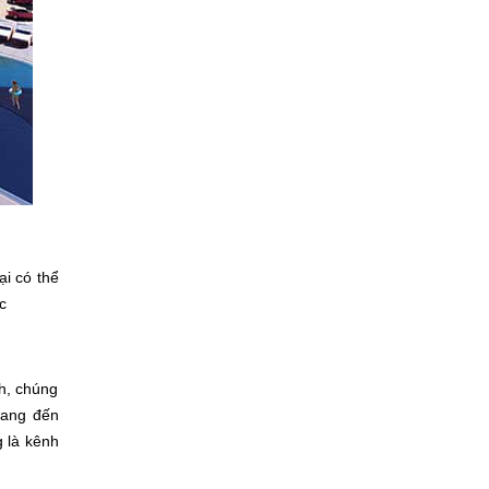
ại có thể
c
h, chúng
mang đến
 là kênh