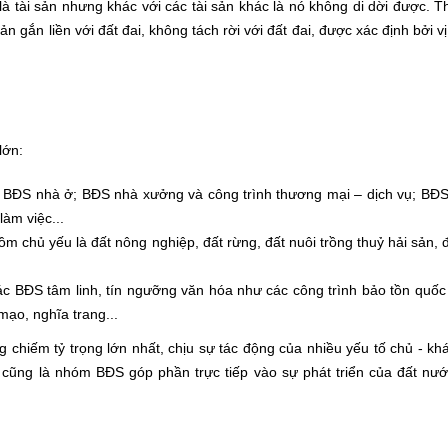
là tài sản nhưng khác với các tài sản khác là nó không di dời được. 
 gắn liền với đất đai, không tách rời với đất đai, được xác định bởi vị t
lớn:
c
BĐS nhà ở; BĐS nhà xưởng và công trình thương mại – dịch vụ; BĐS
 làm việc...
gồm
chủ yếu là đất nông nghiệp, đất rừng, đất nuôi trồng thuỷ hải sản, 
ác BĐS tâm linh, tín ngưỡng văn hóa như
các công trình bảo tồn quốc
mạo, nghĩa trang...
g chiếm tỷ trọng lớn nhất, chịu sự tác động của nhiều yếu tố chủ - k
 cũng là nhóm BĐS góp phần trực tiếp vào sự phát triển của đất nướ