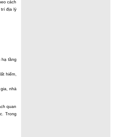
Theo cách
rí địa lý
 hạ tầng
đất hiếm,
 gia, nhà
hách quan
c. Trong