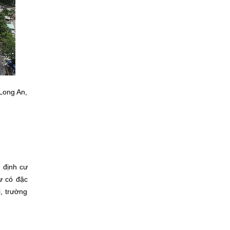
Long An,
 định cư
ư có đặc
ị, trường