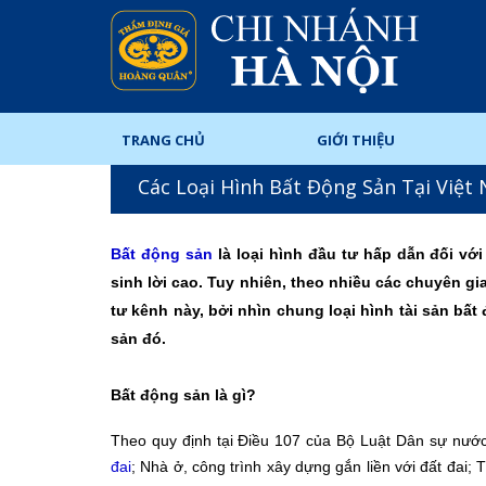
TRANG CHỦ
GIỚI THIỆU
Các Loại Hình Bất Động Sản Tại Việt
Bất động sản
là loại hình đầu tư hấp dẫn đối với
sinh lời cao. Tuy nhiên, theo nhiều các chuyên gi
tư kênh này, bởi nhìn chung loại hình tài sản bất 
sản đó.
Bất động sản là gì?
Theo quy định tại Điều 107 của Bộ Luật Dân sự nướ
đai
; Nhà ở, công trình xây dựng gắn liền với đất đai; T