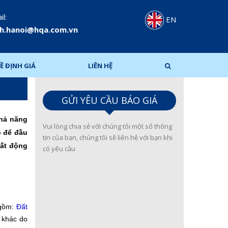
l:
EN
h.hanoi@hqa.com.vn
Ề ĐỊNH GIÁ
LIÊN HỆ
GỬI YÊU CẦU BÁO GIÁ
khả năng
Vui lòng chia sẻ với chúng tôi một số thông
p để đầu
tin của bạn, chúng tôi sẽ liên hệ với bạn khi
bất động
có yêu cầu
 gồm:
Đất
n khác do