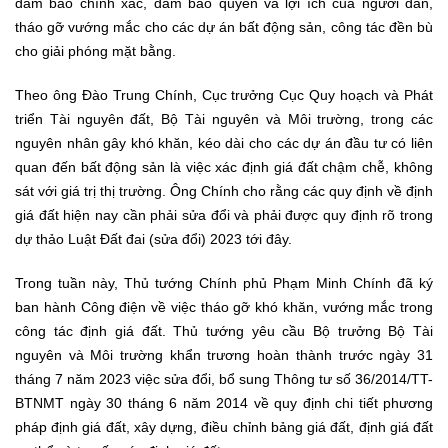
đảm bảo chính xác, đảm bảo quyền và lợi ích của người dân,
tháo gỡ vướng mắc cho các dự án bất động sản, công tác đền bù
cho giải phóng mặt bằng.
Theo ông Đào Trung Chính, Cục trưởng Cục Quy hoạch và Phát
triển Tài nguyên đất, Bộ Tài nguyên và Môi trường, trong các
nguyên nhân gây khó khăn, kéo dài cho các dự án đầu tư có liên
quan đến bất động sản là việc xác định giá đất chậm chễ, không
sát với giá trị thị trường. Ông Chính cho rằng các quy định về định
giá đất hiện nay cần phải sửa đổi và phải được quy định rõ trong
dự thảo Luật Đất đai (sửa đổi) 2023 tới đây.
Trong tuần này, Thủ tướng Chính phủ Phạm Minh Chính đã ký
ban hành Công điện về việc tháo gỡ khó khăn, vướng mắc trong
công tác định giá đất. Thủ tướng yêu cầu Bộ trưởng Bộ Tài
nguyên và Môi trường khẩn trương hoàn thành trước ngày 31
tháng 7 năm 2023 việc sửa đổi, bổ sung Thông tư số 36/2014/TT-
BTNMT ngày 30 tháng 6 năm 2014 về quy định chi tiết phương
pháp định giá đất, xây dựng, điều chỉnh bảng giá đất, định giá đất