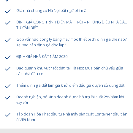
Giá nhà chung cư Hà Nội bất ngờ phi mã
ĐỊNH GIÁ CÔNG TRÌNH ĐIỆN MẶT TRỜI – NHỮNG ĐIỀU NHÀ ĐẦU
TƯ CẦN BIẾT
Góp vốn vào công ty bằng máy móc thiết bị thì định giá thế nào?
Tại sao cần định giá độc lập?
ĐỊNH GIÁ NHÀ ĐẤT NĂM 2020
Dạo quanh khu vực “sốt đất” tại Hà Nội: Mua bán chủ yếu giữa
các nhà đầu cơ
Thẩm định giá đất làm giá khởi điểm đấu giá quyền sử dụng đất
Doanh nghiệp, hộ kinh doanh được hỗ trợ lãi suất 2%/năm khi
vay vốn
Tập đoàn Hòa Phát đầu tư Nhà máy sản xuất Container đầu tiên
ở Việt Nam