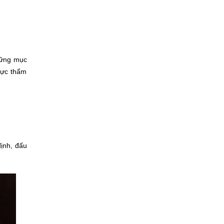
hững mục
vực thẩm
ịnh, đấu