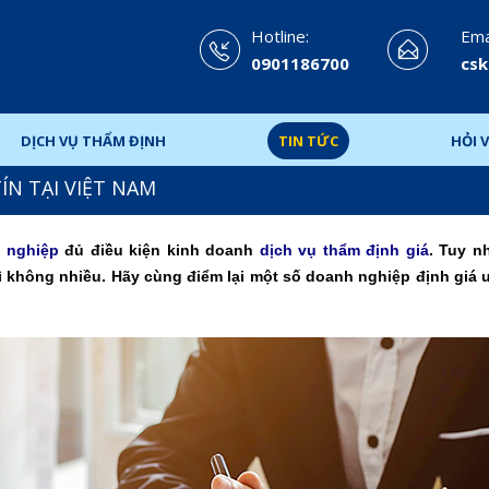
Hotline:
Emai
0901186700
csk
DỊCH VỤ THẨM ĐỊNH
TIN TỨC
HỎI V
ÍN TẠI VIỆT NAM
 nghiệp
đủ điều kiện kinh doanh
dịch vụ thẩm định giá
. Tuy n
ì không nhiều. Hãy cùng điểm lại một số doanh nghiệp định giá uy