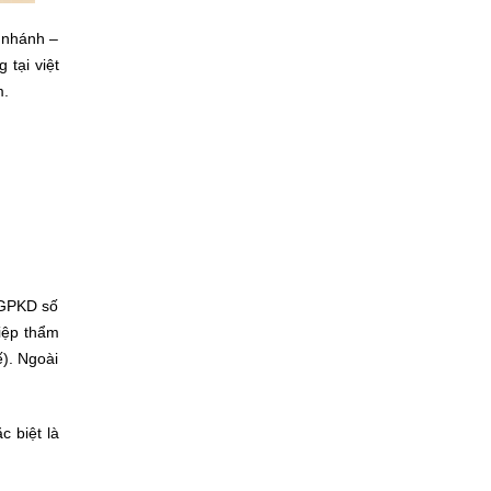
 nhánh –
tại việt
m.
 GPKD số
iệp thẩm
ế). Ngoài
 biệt là