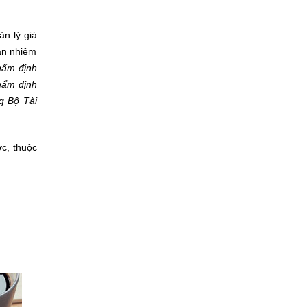
ản lý giá
hần nhiệm
thẩm định
thẩm định
g Bộ Tài
ớc, thuộc