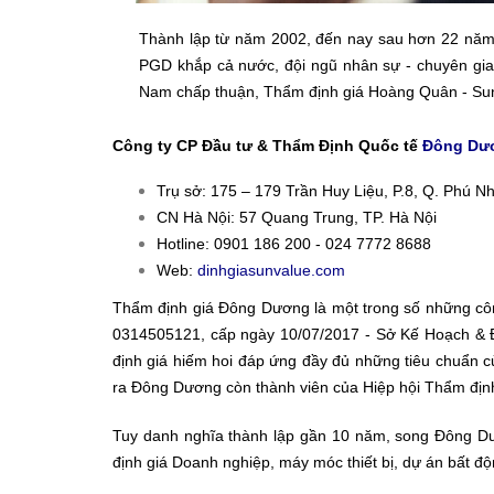
Thành lập từ năm 2002, đến nay sau hơn 22 năm 
PGD khắp cả nước, đội ngũ nhân sự - chuyên gia
Nam chấp thuận, Thẩm định giá Hoàng Quân - SunVa
Công ty CP Đầu tư & Thẩm Định Quốc tế
Đông Dươ
Trụ sở: 175 – 179 Trần Huy Liệu, P.8, Q. Phú 
CN Hà Nội: 57 Quang Trung, TP. Hà Nội
Hotline: 0901 186 200 - 024 7772 8688
Web:
dinhgiasunvalue.com
Thẩm định giá Đông Dương là một trong số những côn
0314505121, cấp ngày 10/07/2017 - Sở Kế Hoạch & 
định giá hiếm hoi đáp ứng đầy đủ những tiêu chuẩn c
ra Đông Dương còn thành viên của Hiệp hội Thẩm địn
Tuy danh nghĩa thành lập gần 10 năm, song Đông Dươn
định giá Doanh nghiệp, máy móc thiết bị, dự án bất độ