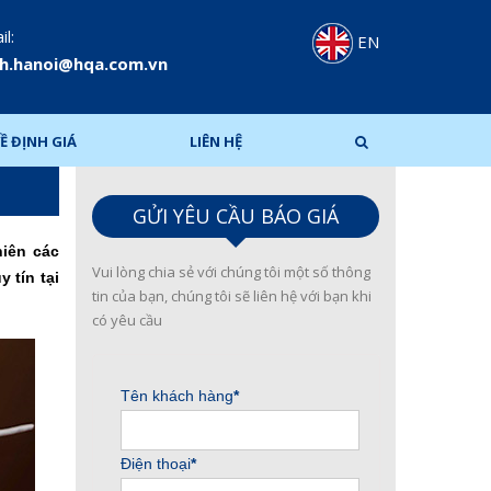
l:
EN
h.hanoi@hqa.com.vn
Ề ĐỊNH GIÁ
LIÊN HỆ
GỬI YÊU CẦU BÁO GIÁ
hiên các
Vui lòng chia sẻ với chúng tôi một số thông
 tín tại
tin của bạn, chúng tôi sẽ liên hệ với bạn khi
có yêu cầu