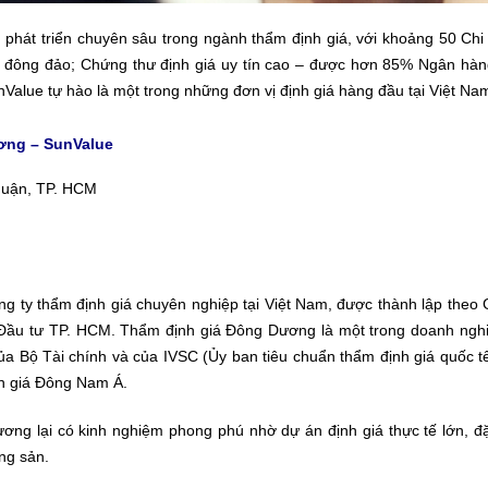
phát triển chuyên sâu trong ngành thẩm định giá, với khoảng 50 Chi
 đông đảo; Chứng thư định giá uy tín cao – được hơn 85% Ngân hàng 
lue tự hào là một trong những đơn vị định giá hàng đầu tại Việt Na
ng – SunValue
Nhuận, TP. HCM
g ty thẩm định giá chuyên nghiệp tại Việt Nam, được thành lập theo
Đầu tư TP. HCM. Thẩm định giá Đông Dương là một trong doanh ngh
ủa Bộ Tài chính và của IVSC (Ủy ban tiêu chuẩn thẩm định giá quốc t
h giá Đông Nam Á.
g lại có kinh nghiệm phong phú nhờ dự án định giá thực tế lớn, đặc
ng sản.