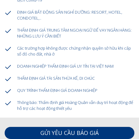
dịch Covid-19
ĐỊNH GIÁ BẤT ĐỘNG SẢN NGHỈ DƯỠNG: RESORT, HOTEL,
CONDOTEL,..
THẨM ĐỊNH GIÁ TRUNG TÂM NGOẠI NGỮ ĐỂ VAY NGÂN HÀNG:
NHỮNG LƯU Ý CẦN BIẾT
Các trường hợp không được chứng nhận quyền sở hữu khi cấp
sổ đỏ cho đất, nhà ở
DOANH NGHIỆP THẨM ĐỊNH GIÁ UY TÍN TẠI VIỆT NAM
THẨM ĐỊNH GIÁ TÀI SẢN THỪA KẾ, DI CHÚC
QUY TRÌNH THẨM ĐỊNH GIÁ DOANH NGHIỆP
Thông báo: Thẩm định giá Hoàng Quân vẫn duy trì hoạt động để
hỗ trợ các hoạt động thiết yếu
GỬI YÊU CẦU BÁO GIÁ