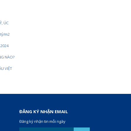
Ỹ, ÚC
 tỷ/m2
 2024
NG NÀO?
U VIỆT
ĐĂNG KÝ NHẬN EMAIL
Đăng ký nhận tin mỗi ngày