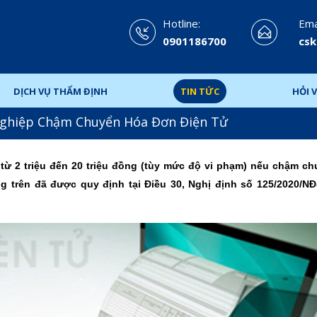
Hotline:
Emai
0901186700
csk
DỊCH VỤ THẨM ĐỊNH
TIN TỨC
HỎI V
Nghiệp Chậm Chuyển Hóa Đơn Điện Tử
n từ 2 triệu đến 20 triệu đồng (tùy mức độ vi phạm) nếu chậm c
g trên đã được quy định tại Điều 30, Nghị định số 125/2020/N