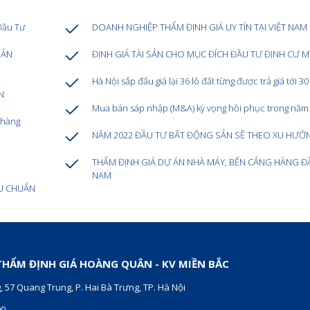
Đầu Tư
DOANH NGHIỆP THẨM ĐỊNH GIÁ UY TÍN TẠI VIỆT NAM
SẢN
ĐỊNH GIÁ TÀI SẢN CHO MỤC ĐÍCH ĐẦU TƯ ĐỊNH CƯ M
Hà Nội sắp đấu giá lại 36 lô đất từng được trả giá tới 30
N
Mua bán sáp nhập (M&A) kỳ vọng hồi phục trong năm
 hàng
NĂM 2022 ĐẦU TƯ BẤT ĐỘNG SẢN SẼ THEO XU HƯỚ
THẨM ĐỊNH GIÁ DỰ ÁN NHÀ MÁY, BẾN CẢNG HÀNG ĐẦ
NAM
U CHUẨN
HẨM ĐỊNH GIÁ HOÀNG QUÂN - KV MIỀN BẮC
, 57 Quang Trung, P. Hai Bà Trưng, TP. Hà Nội
00