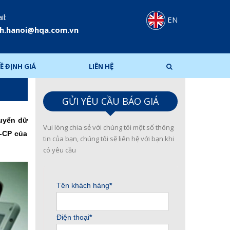
l:
EN
h.hanoi@hqa.com.vn
Ề ĐỊNH GIÁ
LIÊN HỆ
GỬI YÊU CẦU BÁO GIÁ
huyển dữ
Vui lòng chia sẻ với chúng tôi một số thông
Đ-CP của
tin của bạn, chúng tôi sẽ liên hệ với bạn khi
có yêu cầu