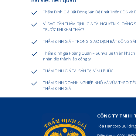
Thẩm Định Giá Bất Động Sản Để Phát Triển BĐS Và 
VÌ SAO CẦN THẨM ĐỊNH GIÁ TÀI NGUYÊN KHOÁNG 
TRƯỚC KHI KHAI THÁC?
THẨM ĐỊNH GIÁ – TRONG GIAO DỊCH BẤT ĐỘNG SẢ
Thẩm định giá Hoàng Quân – SunValue tri ân khách
nhân dịp thành lập công ty
THẨM ĐỊNH GIÁ TÀI SẢN TẠI VĨNH PHÚC
THẨM ĐỊNH DOANH NGHIỆP NHỎ VÀ VỪA THEO TIÊ
THẨM ĐỊNH GIÁ
CÔNG TY TNHH T
Tòa Hancorp Building
Điện thoại: 09011867