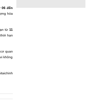
từ
06 đến
lượng hóa
hạn từ
11
 thời hạn
 cơ quan
 vi không
itaichinh