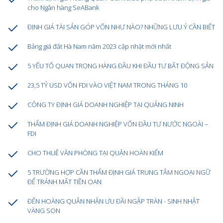
cho Ngân hàng SeABank
ĐỊNH GIÁ TÀI SẢN GÓP VỐN NHƯ NÀO? NHỮNG LƯU Ý CẦN BIẾT
Bảng giá đất Hà Nam năm 2023 cập nhật mới nhất
5 YẾU TỐ QUAN TRỌNG HÀNG ĐẦU KHI ĐẦU TƯ BẤT ĐỘNG SẢN
23,5 TỶ USD VỐN FDI VÀO VIỆT NAM TRONG THÁNG 10
CÔNG TY ĐỊNH GIÁ DOANH NGHIỆP TẠI QUẢNG NINH
THẨM ĐỊNH GIÁ DOANH NGHIỆP VỐN ĐẦU TƯ NƯỚC NGOÀI –
FDI
CHO THUÊ VĂN PHÒNG TẠI QUẬN HOÀN KIẾM
5 TRƯỜNG HỢP CẦN THẨM ĐỊNH GIÁ TRUNG TÂM NGOẠI NGỮ
ĐỂ TRÁNH MẤT TIỀN OAN
ĐẾN HOÀNG QUÂN NHẬN ƯU ĐÃI NGẬP TRÀN - SINH NHẬT
VÀNG SON