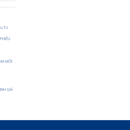
ầu Tư
 PHIẾU
ỊNH MỚI
ỊNH GIÁ