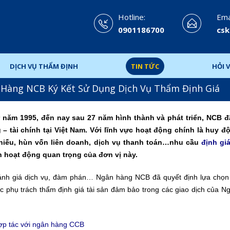
Hotline:
Emai
0901186700
csk
DỊCH VỤ THẨM ĐỊNH
TIN TỨC
HỎI V
Hàng NCB Ký Kết Sử Dụng Dịch Vụ Thẩm Định Giá
năm 1995, đến nay sau 27 năm hình thành và phát triển, NCB 
– tài chính tại Việt Nam. Với lĩnh vực hoạt động chính là huy đ
phiếu, hùn vốn liên doanh, dịch vụ thanh toán…nhu cầu
định gi
h hoạt động quan trọng của đơn vị này.
đánh giá dịch vụ, đàm phán… Ngân hàng NCB đã quyết định lựa chọn
c phụ trách thẩm định giá tài sản đảm bảo trong các giao dịch của N
ợp tác với ngân hàng CCB