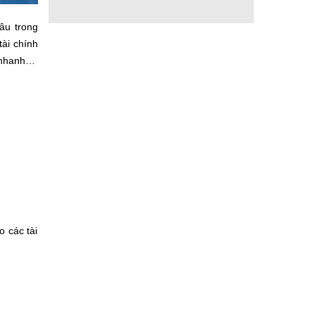
âu trong
ài chính
á nhanh…
 các tài