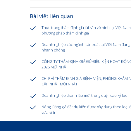
Bài viết liên quan
Thực trạng thẩm định giá tài sản vô hình tại Việt Nam
phương pháp thẩm định giá
Doanh nghiệp các ngành sản xuất tại Việt Nam đang
nhanh chóng
CÔNG TY THẨM ĐỊNH GIÁ ĐỦ ĐIỀU KIỆN HOẠT ĐỘN
2025 MỚI NHẤT
CHI PHÍ THẨM ĐỊNH GIÁ BỆNH VIỆN, PHÒNG KHÁM N
CẬP NHẬT MỚI NHẤT
Doanh nghiệp thành lập mới trong quý I cao kỷ lục
Nóng: Bảng giá đất dự kiến được xây dựng theo loại đ
vực, vị trí