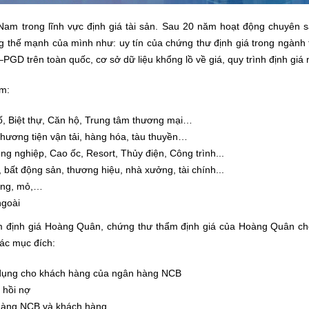
am trong lĩnh vực định giá tài sản. Sau 20 năm hoạt động chuyên s
thế mạnh của mình như: uy tín của chứng thư định giá trong ngành t
–PGD trên toàn quốc, cơ sở dữ liệu khổng lồ về giá, quy trình định gi
m:
hố, Biệt thự, Căn hộ, Trung tâm thương mại…
 Phương tiện vận tải, hàng hóa, tàu thuyền…
ng nghiệp, Cao ốc, Resort, Thủy điện, Công trình...
, bất động sản, thương hiệu, nhà xưởng, tài chính...
ừng, mỏ,…
ngoài
 định giá Hoàng Quân, chứng thư thẩm định giá của Hoàng Quân cho
ác mục đích:
 dụng cho khách hàng của ngân hàng NCB
 hồi nợ
hàng NCB và khách hàng .