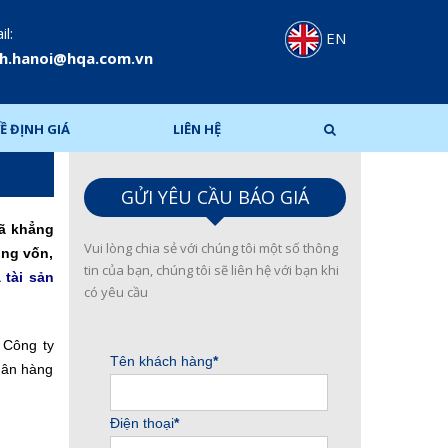
l:
EN
h.hanoi@hqa.com.vn
Ề ĐỊNH GIÁ
LIÊN HỆ
GỬI YÊU CẦU BÁO GIÁ
đã khẳng
Vui lòng chia sẻ với chúng tôi một số thông
ộng vốn,
tin của bạn, chúng tôi sẽ liên hệ với bạn khi
á
tài sản
có yêu cầu
 Công ty
gân hàng