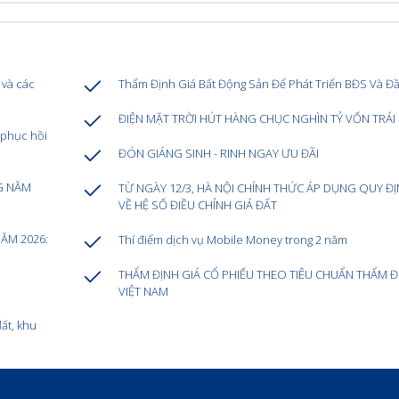
 và các
Thẩm Định Giá Bất Động Sản Để Phát Triển BĐS Và Đ
ĐIỆN MẶT TRỜI HÚT HÀNG CHỤC NGHÌN TỶ VỐN TRÁI
 phục hồi
ĐÓN GIÁNG SINH - RINH NGAY ƯU ĐÃI
G NĂM
TỪ NGÀY 12/3, HÀ NỘI CHÍNH THỨC ÁP DỤNG QUY Đ
VỀ HỆ SỐ ĐIỀU CHỈNH GIÁ ĐẤT
ĂM 2026:
Thí điểm dịch vụ Mobile Money trong 2 năm
THẨM ĐỊNH GIÁ CỔ PHIẾU THEO TIÊU CHUẨN THẨM Đ
VIỆT NAM
ất, khu