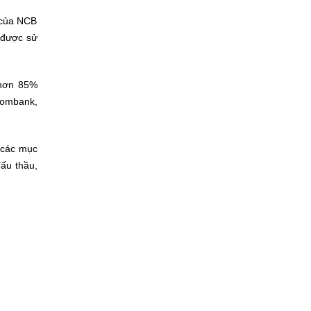
 của NCB
 được sử
 hơn 85%
combank,
 các mục
đấu thầu,