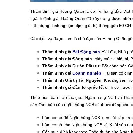
Thẩm định giá Hoàng Quân là đơn vị hàng đầu Việt N
ngành định giá, Hoàng Quân đã xây dựng được những 
– tín dụng, kinh nghiệm định giá, hệ thống gần 50 CN 
Các dịch vụ được xem là chủ đạo của Hoàng Quân gồ
Thẩm định giá
Bất Động sản
: Đất đai, Nhà p
Thẩm định giá Động sản
: Máy móc - thiết bị,
Thẩm định giá Dự án Đầu tư
: Bất động sản Cô
Thẩm định giá
Doanh nghiệp
: Tài sản cố định
Thẩm định Giá trị Tài Nguyên
: Khoáng sản, r
Thẩm định giá Đầu tư quốc tế
, định cư nước 
Theo biên bản hợp tác giữa Ngân hàng NCB và Thẩm
sản đảm bảo của ngân hàng NCB sẽ được dùng cho c
Làm cơ sở để Ngân hàng NCB xem xét cấp tín
Làm cơ sở cho Ngân hàng NCB xử lý tài sản thu
Các mục đích khác theo Thỏa thuận của Ngân 