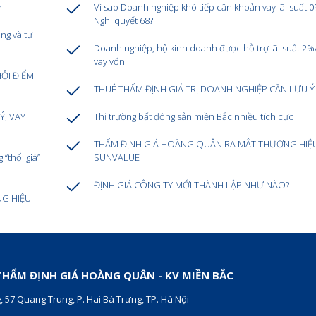
y
Vì sao Doanh nghiệp khó tiếp cận khoản vay lãi suất 
Nghị quyết 68?
ng và tư
Doanh nghiệp, hộ kinh doanh được hỗ trợ lãi suất 2%
vay vốn
HỞI ĐIỂM
THUÊ THẨM ĐỊNH GIÁ TRỊ DOANH NGHIỆP CẦN LƯU Ý 
Ý, VAY
Thị trường bất động sản miền Bắc nhiều tích cực
THẨM ĐỊNH GIÁ HOÀNG QUÂN RA MẮT THƯƠNG HIỆ
“thổi giá”
SUNVALUE
ĐỊNH GIÁ CÔNG TY MỚI THÀNH LẬP NHƯ NÀO?
NG HIỆU
HẨM ĐỊNH GIÁ HOÀNG QUÂN - KV MIỀN BẮC
, 57 Quang Trung, P. Hai Bà Trưng, TP. Hà Nội