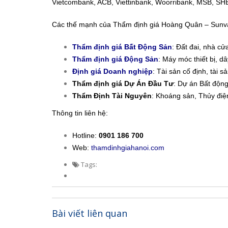
Vietcombank, ACB, Viettinbank, Woorribank, MSB, SH
Các thế mạnh của Thẩm định giá Hoàng Quân – Sunv
Thẩm định giá Bất Động Sản
: Đất đai, nhà cử
Thẩm định giá Động Sản
: Máy móc thiết bị, d
Định giá Doanh nghiệp
: Tài sản cố định, tài s
Thẩm định giá Dự Án Đầu Tư
: Dự án Bất độn
Thẩm Định Tài Nguyên
: Khoáng sản, Thủy đi
Thông tin liên hệ:
Hotline:
0901 186 700
Web:
thamdinhgiahanoi.com
Tags:
Bài viết liên quan