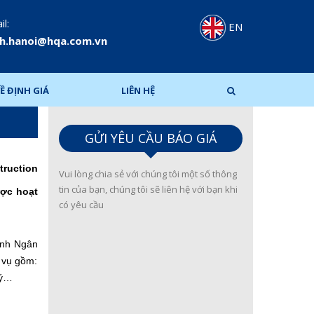
l:
EN
h.hanoi@hqa.com.vn
Ề ĐỊNH GIÁ
LIÊN HỆ
GỬI YÊU CẦU BÁO GIÁ
ruction
Vui lòng chia sẻ với chúng tôi một số thông
tin của bạn, chúng tôi sẽ liên hệ với bạn khi
ược hoạt
có yêu cầu
ành Ngân
h vụ gồm:
lý…