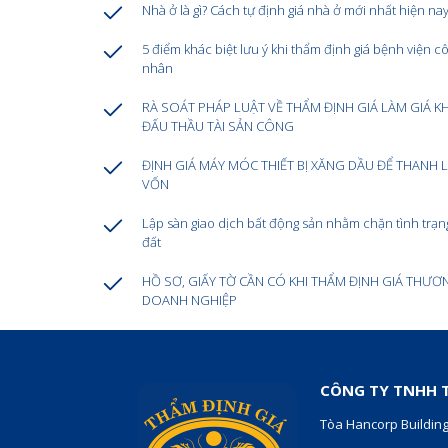
Nhà ở là gì? Cách tự định giá nhà ở mới nhất hiện na
5 điểm khác biệt lưu ý khi thẩm định giá bệnh viện cô
nhân
RÀ SOÁT PHÁP LUẬT VỀ THẨM ĐỊNH GIÁ LÀM GIÁ K
ĐẤU THẦU TÀI SẢN CÔNG
ĐỊNH GIÁ MÁY MÓC THIẾT BỊ XĂNG DẦU ĐỂ THANH L
VỐN
Lập sàn giao dịch bất động sản nhằm chặn tình trạng 
đất
HỒ SƠ, GIẤY TỜ CẦN CÓ KHI THẨM ĐỊNH GIÁ THƯƠ
DOANH NGHIỆP
CÔNG TY TNHH T
Tòa Hancorp Building