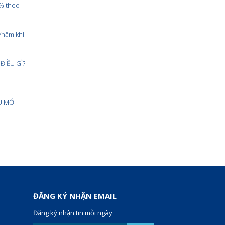
0% theo
/năm khi
ĐIỀU GÌ?
U MỚI
ĐĂNG KÝ NHẬN EMAIL
Đăng ký nhận tin mỗi ngày