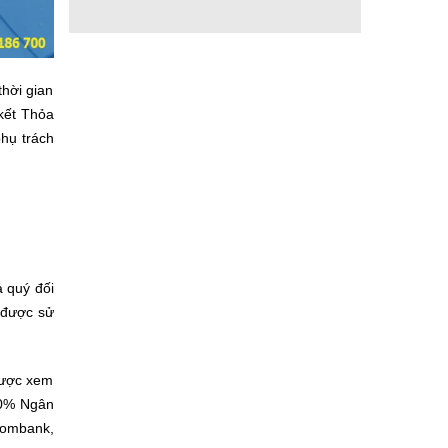
thời gian
kết Thỏa
phụ trách
 quý đối
 được sử
được xem
 90% Ngân
combank,