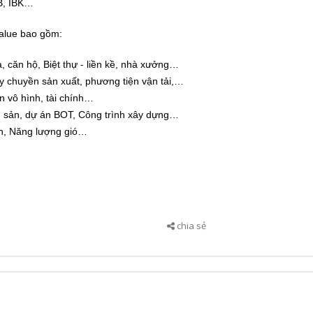
B, IBK…
alue bao gồm:
a, căn hộ, Biệt thự - liền kề, nhà xưởng…
ây chuyền sản xuất, phương tiện vận tải,…
ản vô hình, tài chính…
g sản, dự án BOT, Công trình xây dựng…
ện, Năng lượng gió…
chia sẻ