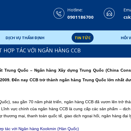
Hotline:
Emai
0901186700
csk
DỊCH VỤ THẨM ĐỊNH
TIN TỨC
HỎI V
T HỢP TÁC VỚI NGÂN HÀNG CCB
hất Trung Quốc – Ngân hàng Xây dựng Trung Quốc (China Const
m 2009. Đến nay CCB trở thành ngân hàng Trung Quốc lớn nhất đ
Quốc), sau gần 70 năm phát triển, ngân hàng CCB đã vươn lên trở th
ng). Lĩnh vực chính của ngân hàng CCB là cung cấp các sản phẩm – dịc
 trợ thương mại, thanh toán quốc tế, giao dịch ngoại hối, ngân hàng đại 
ợp tác với Ngân hàng Kookmin (Hàn Quốc)