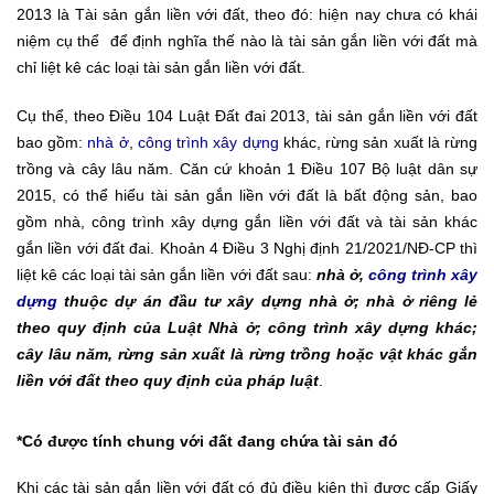
2013 là Tài sản gắn liền với đất, theo đó: hiện nay chưa có khái
niệm cụ thể để định nghĩa thế nào là tài sản gắn liền với đất mà
chỉ liệt kê các loại tài sản gắn liền với đất.
Cụ thể, theo Điều 104 Luật Đất đai 2013, tài sản gắn liền với đất
bao gồm:
nhà ở
,
công trình xây dựng
khác, rừng sản xuất là rừng
trồng và cây lâu năm. Căn cứ khoản 1 Điều 107 Bộ luật dân sự
2015, có thể hiểu tài sản gắn liền với đất là bất động sản, bao
gồm nhà, công trình xây dựng gắn liền với đất và tài sản khác
gắn liền với đất đai. Khoản 4 Điều 3 Nghị định 21/2021/NĐ-CP thì
liệt kê các loại tài sản gắn liền với đất sau:
nhà ở,
công trình xây
dựng
thuộc dự án đầu tư xây dựng nhà ở; nhà ở riêng lẻ
theo quy định của Luật Nhà ở; công trình xây dựng khác;
cây lâu năm, rừng sản xuất là rừng trồng hoặc vật khác gắn
liền với đất theo quy định của pháp luật
.
*Có được tính chung với đất đang chứa tài sản đó
Khi các tài sản gắn liền với đất có đủ điều kiện thì được cấp Giấy