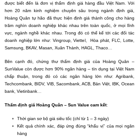
được biết đến là đơn vị thẩm định giá hàng đầu Việt Nam. Với
hơn 20 năm kinh nghiệm chuyên sâu trong ngành định giá,
Hoàng Quân tự hão đã thực hiện định giá thành công cho hàng
trăm nghìn doanh nghiệp khác nhau trên toàn quốc, ở mọi lĩnh
vực, ngành nghề khác nhau. Trong đó có thể kể tới các đối tác
doanh nghiệp lớn như: Vingroup, Viettel, Hòa phát, FLC, Lotte,
Samsung, BKAV, Masan, Xuân Thành, HAGL, Thaco…
Bên cạnh đó, chứng thư thẩm định giá của Hoàng Quân –
SunValue còn được hơn 90% ngân hàng – tín dụng tại Việt Nam
chấp thuận, trong đó có các ngân hàng lớn như: Agribank,
Techcombank, BIDV, VIB, Sacombank, ACB, Bản Việt, IBK, Ocean
bank, Vietinbank…
Thẩm định giá Hoàng Quân – Sun Value cam kết
:
Thời gian sơ bộ giá siêu tốc (chỉ từ 1 – 3 ngày)
Kết quả chính xác, đáp ứng đúng “khẩu vị” của mọi ngân
hàng