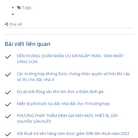
Tags:
chia sẻ
Bài viết liên quan
ĐẾN HOÀNG QUÂN NHẬN ƯU ĐÃI NGẬP TRÀN - SINH NHẬT
VÀNG SON
Các trường hợp không được chứng nhận quyền sở hữu khi cấp
sổ đỏ cho đất, nhà ở
Dự án bất động sản khó tìm đơn vị thẩm định giá
Miễn lệ phí trước bạ đất, nhà đất cho 19 trường hợp
PHƯƠNG PHÁP THẨM ĐỊNH GIÁ MÁY MÓC THIẾT BỊ, DÂY
CHUYỀN SẢN XUẤT
Đất thuê trả tiền hàng năm được giảm 30% tiền thuê năm 2023