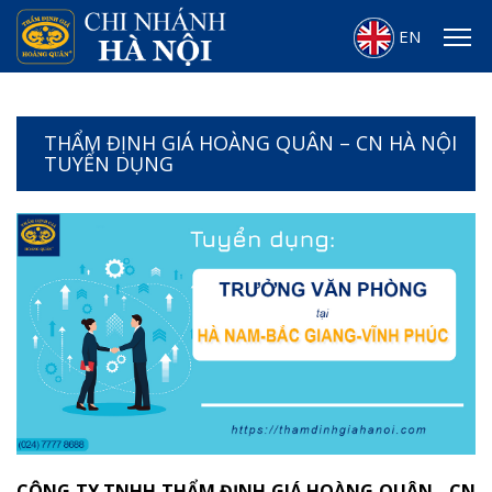
EN
THẨM ĐỊNH GIÁ HOÀNG QUÂN – CN HÀ NỘI
TUYỂN DỤNG
CÔNG TY TNHH THẨM ĐỊNH GIÁ HOÀNG QUÂN - CN