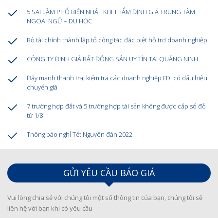
5 SAI LẦM PHỔ BIẾN NHẤT KHI THẨM ĐỊNH GIÁ TRUNG TÂM
NGOẠI NGỮ – DU HỌC
Bộ tài chính thành lập tổ công tác đặc biệt hỗ trợ doanh nghiệp
CÔNG TY ĐỊNH GIÁ BẤT ĐỘNG SẢN UY TÍN TẠI QUẢNG NINH
Đẩy mạnh thanh tra, kiểm tra các doanh nghiệp FDI có dấu hiệu
chuyển giá
7 trường hợp đất và 5 trường hợp tài sản không được cấp sổ đỏ
từ 1/8
Thông báo nghỉ Tết Nguyên đán 2022
GỬI YÊU CẦU BÁO GIÁ
Vui lòng chia sẻ với chúng tôi một số thông tin của bạn, chúng tôi sẽ
liên hệ với bạn khi có yêu cầu