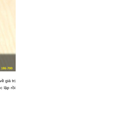
ề giá trị
c lập rồi