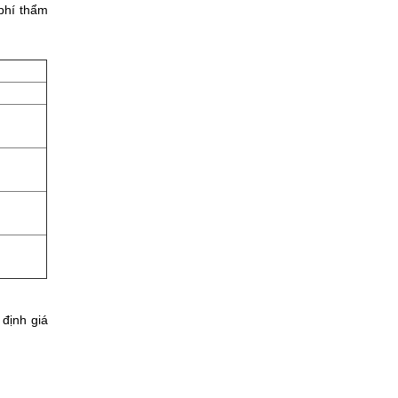
 phí thẩm
 định giá