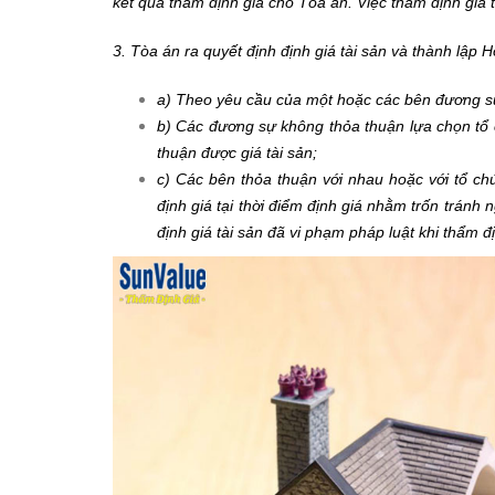
kết quả thẩm định giá cho Tòa án. Việc thẩm định giá t
3. Tòa án ra quyết định định giá tài sản và thành lập 
a) Theo yêu cầu của một hoặc các bên đương s
b) Các đương sự không thỏa thuận lựa chọn tổ 
thuận được giá tài sản;
c) Các bên thỏa thuận với nhau hoặc với tổ chứ
định giá tại thời điểm định giá nhằm trốn trán
định giá tài sản đã vi phạm pháp luật khi thẩm đị