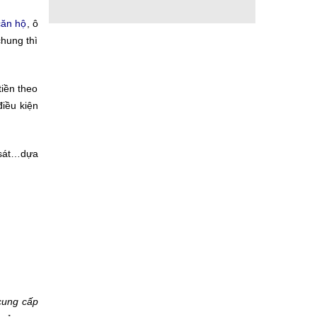
căn hộ
, ô
chung thì
tiền theo
điều kiện
 sát…dựa
 cung cấp