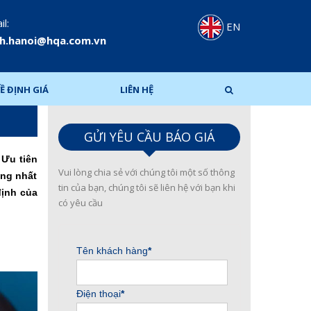
l:
EN
h.hanoi@hqa.com.vn
Ề ĐỊNH GIÁ
LIÊN HỆ
GỬI YÊU CẦU BÁO GIÁ
 Ưu tiên
Vui lòng chia sẻ với chúng tôi một số thông
ống nhất
tin của bạn, chúng tôi sẽ liên hệ với bạn khi
định của
có yêu cầu