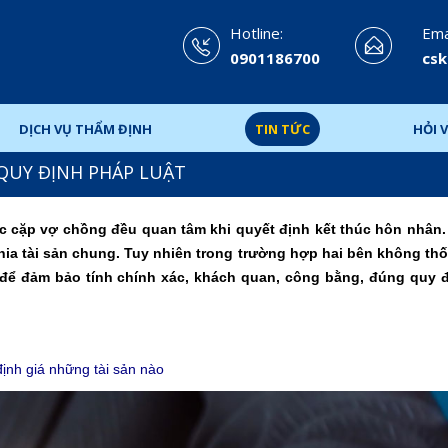
Hotline:
Emai
0901186700
csk
DỊCH VỤ THẨM ĐỊNH
TIN TỨC
HỎI V
 QUY ĐỊNH PHÁP LUẬT
các cặp vợ chồng đều quan tâm khi quyết định kết thúc hôn nhân.
hia tài sản chung. Tuy nhiên trong trường hợp hai bên không th
để đảm bảo tính chính xác, khách quan, công bằng, đúng quy 
định giá những tài sản nào