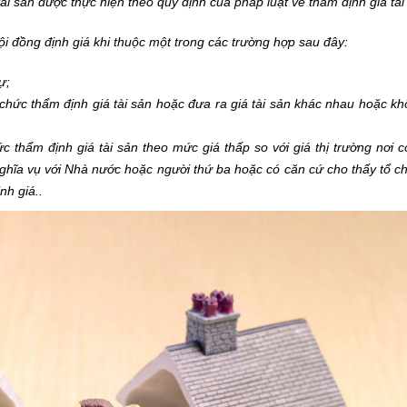
ài sản được thực hiện theo quy định của pháp luật về thẩm định giá tài
Hội đồng định giá khi thuộc một trong các trường hợp sau đây:
ự;
chức thẩm định giá tài sản hoặc đưa ra giá tài sản khác nhau hoặc k
c thẩm định giá tài sản theo mức giá thấp so với giá thị trường nơi c
h nghĩa vụ với Nhà nước hoặc người thứ ba hoặc có căn cứ cho thấy tổ 
nh giá..