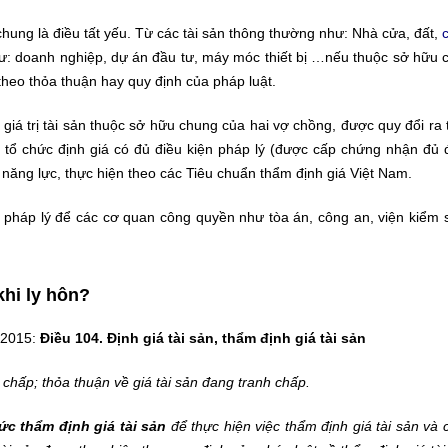
chung là điều tất yếu. Từ các tài sản thông thường như: Nhà cửa, đất,
hư: doanh nghiệp, dự án đầu tư, máy móc thiết bị …nếu thuộc sở hữu 
 theo thỏa thuận hay quy định của pháp luật.
 giá trị tài sản thuộc sở hữu chung của hai vợ chồng, được quy đổi ra 
ty, tổ chức định giá có đủ điều kiện pháp lý (được cấp chứng nhận đủ 
 năng lực, thực hiện theo các Tiêu chuẩn thẩm định giá Việt Nam.
ở pháp lý để các cơ quan công quyền như tòa án, công an, viện kiểm
khi ly hôn?
ự 2015:
Điều 104. Định giá tài sản, thẩm định giá tài sản
chấp; thỏa thuận về giá tài sản đang tranh chấp.
ức thẩm định giá tài sản
để thực hiện việc thẩm định giá tài sản và