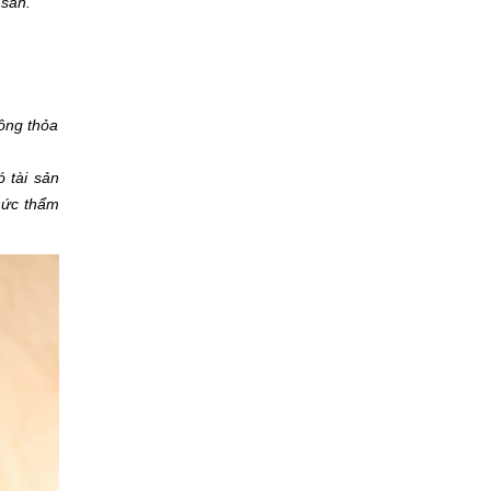
 sản.
hông thỏa
ó tài sản
chức thẩm