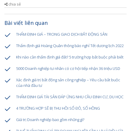
chia sẻ
Bài viết liên quan
THẨM ĐỊNH GIÁ – TRONG GIAO DỊCH BẤT ĐỘNG SẢN
Thẩm định giá Hoàng Quân thông báo nghỉ Tết dương lịch 2022
Khi nào cần thẩm định giá đất? 5 trường hợp bắt buộc phải biết
5000 Doanh nghiệp tư nhân có cơ hội tiếp nhận 36 triệu USD
Xác định giá trị bất động sản công nghiệp – Yêu cầu bắt buộc
của nhà đầu tư
THẨM ĐỊNH GIÁ TÀI SẢN ĐÁP ỨNG NHU CẦU ĐỊNH CƯ, DU HỌC
4 TRƯỜNG HỢP SẼ BỊ THU HỒI SỔ ĐỎ, SỔ HỒNG
Giá trị Doanh nghiệp bao gồm những gì?
THUÊ THẨM ĐỊNH GIÁ TRỊ DOANH NGHIỆP CẦN LƯU Ý ĐIỀU GÌ?