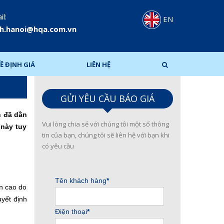
l:
EN
h.hanoi@hqa.com.vn
Ề ĐỊNH GIÁ
LIÊN HỆ
GỬI YÊU CẦU BÁO GIÁ
 đã dần
Vui lòng chia sẻ với chúng tôi một số thông
 này tuy
tin của bạn, chúng tôi sẽ liên hệ với bạn khi
có yêu cầu
ên cao do
uyết định