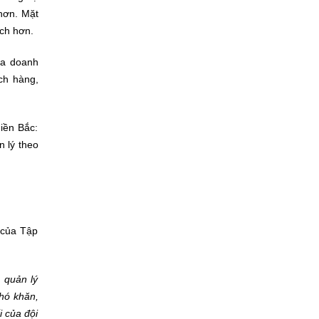
 hơn. Mặt
ạch hơn.
ủa doanh
ách hàng,
iền Bắc:
n lý theo
 của Tập
 quản lý
hó khăn,
i của đội