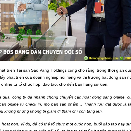
t triển Tài sản Sao Vàng Holdings cũng cho rằng, trong thời gian qu
ẩy phát triển của doanh nghiệp nói riêng và thị trường bất động sản n
 online từ tổ chức họp, đào tạo, cho đến bán hàng sự kiện.
a qua, công ty đã nhanh chóng chuyển các hoạt động sang online, cụ
 toàn online từ check in, mở bán sản phẩm… Thành tựu đạt được là tấ
u không những không bị giảm đi thậm chí còn tăng lên.
nh hoạt hơn. Ví dụ, để có thể tổ chức một cuộc họp, buổi đào tạo hay s
. Nhưng thông qua chuyển đổi số, chúng ta có thể rút ngắn được thời g