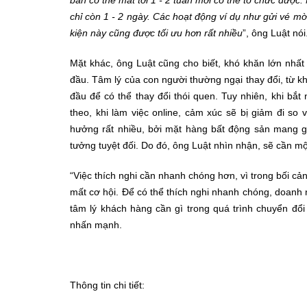
chỉ còn 1 - 2 ngày. Các hoạt động ví dụ như gửi vé mời,
kiện này cũng được tối ưu hơn rất nhiều
”, ông Luật nói
Mặt khác, ông Luật cũng cho biết, khó khăn lớn nhất 
đầu. Tâm lý của con người thường ngại thay đổi, từ k
đầu để có thể thay đổi thói quen. Tuy nhiên, khi bắt
theo, khi làm việc online, cảm xúc sẽ bị giảm đi so 
hưởng rất nhiều, bởi mặt hàng bất động sản mang gi
tưởng tuyệt đối. Do đó, ông Luật nhìn nhận, sẽ cần một
“Việc thích nghi cần nhanh chóng hơn, vì trong bối cả
mất cơ hội. Để có thể thích nghi nhanh chóng, doanh
tâm lý khách hàng cần gì trong quá trình chuyển đổ
nhấn mạnh.
Thông tin chi tiết: