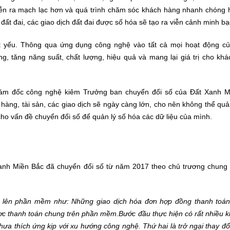
n diễn ra mạch lạc hơn và quá trình chăm sóc khách hàng nhanh chóng
đất đai, các giao dịch đất đai được số hóa sẽ tạo ra viễn cảnh minh b
ất yếu. Thông qua ứng dụng công nghệ vào tất cả mọi hoạt động c
ng, tăng năng suất, chất lượng, hiệu quả và mang lại giá trị cho kh
iám đốc công nghệ kiêm Trưởng ban chuyển đổi số của Đất Xanh M
hàng, tài sản, các giao dịch sẽ ngày càng lớn, cho nên không thể quả
ho vấn đề chuyển đổi số để quản lý số hóa các dữ liệu của mình.
anh Miền Bắc đã chuyển đổi số từ năm 2017 theo chủ trương chung
y lên phần mềm như: Những giao dịch hóa đơn hợp đồng thanh toán
ợc thanh toán chung trên phần mềm.Bước đầu thực hiện có rất nhiều k
chưa thích ứng kịp với xu hướng công nghệ. Thứ hai là trở ngại thay đổ