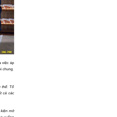
a việc áp
ói chung.
 thể: Tổ
t cả các
ự kiện mở
ian xuống