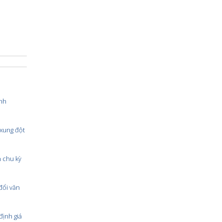
anh
 xung đột
n chu kỳ
đổi văn
ịnh giá