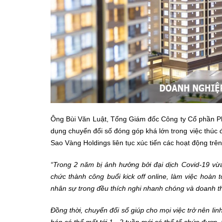
Ông Bùi Văn Luật, Tổng Giám đốc Công ty Cổ phần Phá
dụng chuyển đổi số đóng góp khá lớn trong việc thúc đ
Sao Vàng Holdings liên tục xúc tiến các hoạt động trên
“Trong 2 năm bị ảnh hưởng bởi đại dịch Covid-19 vừ
chức thành công buổi kick off online, làm việc hoàn
nhân sự trong đều thích nghi nhanh chóng và doanh th
Đồng thời, chuyển đổi số giúp cho mọi việc trở nên li
bán có thể mất tới 1 - 2 tuần mới có thể tổ chức được