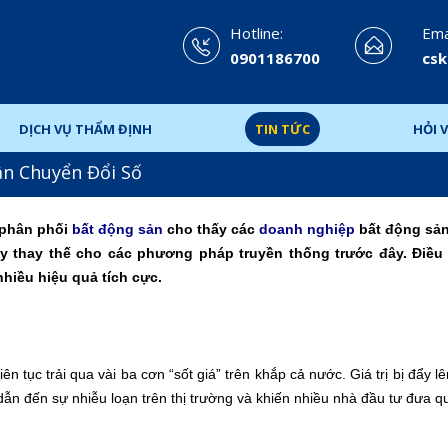
Hotline:
Emai
0901186700
csk
DỊCH VỤ THẨM ĐỊNH
TIN TỨC
HỎI V
n Chuyển Đổi Số
, phân phối
bất động sản
cho thấy các
doanh nghiệp
bất động sản
 thay thế cho các phương pháp truyền thống trước đây. Điều
hiều hiệu quả tích cực.
ên tục trải qua vài ba cơn “sốt giá” trên khắp cả nước. Giá trị bị đẩy l
 dẫn đến sự nhiễu loạn trên thị trường và khiến nhiều nhà đầu tư đưa q