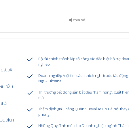
chia sẻ
Bộ tài chính thành lập tổ công tác đặc biệt hỗ trợ do
nghiệp
 GIÁ BẤT
Doanh nghiệp Việt tìm cách thích nghi trước tác động
Nga – Ukraine
ÁNH ĐẦU
Thị trường bất động sản bắt đầu “hâm nóng”, xuất hiệ
mới
ề thẩm
Thẩm định giá Hoàng Quân Sunvalue CN Hà Nội thay 
phòng
ỤC ĐÍCH
Những Quy định mới cho Doanh nghiệp ngành Thẩm đ