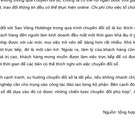
 trao đổi thông tin đều có thể thực hiện online. Chi phí cho việc tổ ch
.
đối với Sao Vàng Holdings trong quá trình chuyển đổi số là lúc thích
hách hàng đến người làm kinh doanh đều mất một thời gian khá lâu ở 
 nhịp được với cái mới, mọi việc trở nên dễ dàng hơn rất nhiều. Khó 
với trực tiếp, đó là một cản trở. Ngoài ra, tâm lý của khách hàng cũ
á trị cao, khách hàng mong muốn được làm việc trực tiếp để có đượ
 thời gian để các bên có thể thích nghi với việc chuyển đổi số.
nh cạnh tranh, xu hướng chuyển đổi số là tất yếu, nếu không nhanh ch
 nghiệp cần chú trọng vào công tác đào tạo từng bộ phận. Bên cạnh đ
i số để dựa vào đó có được những chiến lược chuyển đổi phù hợp”, 
Nguồn: tổng hợp