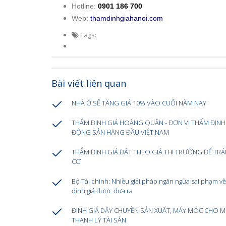
Hotline:
0901 186 700
Web:
thamdinhgiahanoi.com
Tags:
Bài viết liên quan
NHÀ Ở SẼ TĂNG GIÁ 10% VÀO CUỐI NĂM NAY
THẨM ĐỊNH GIÁ HOÀNG QUÂN - ĐƠN VỊ THẨM ĐỊNH
ĐỘNG SẢN HÀNG ĐẦU VIỆT NAM
THẨM ĐỊNH GIÁ ĐẤT THEO GIÁ THỊ TRƯỜNG ĐỂ TR
CƠ
Bộ Tài chính: Nhiều giải pháp ngăn ngừa sai phạm v
định giá được đưa ra
ĐỊNH GIÁ DÂY CHUYỀN SẢN XUẤT, MÁY MÓC CHO M
THANH LÝ TÀI SẢN