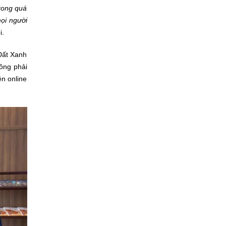
rong quá
mọi người
i.
Đất Xanh
hông phải
n online