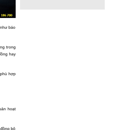
g như báo
ng trong
 đồng hay
 phù hợp
sản hoạt
h đồng bộ