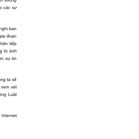
ức các sự
 nghi ban
giai đoạn
khăn tiếp
ng bị ảnh
c sự tin
úng ta sẽ
ó xem xét
ông Luật
 Internet