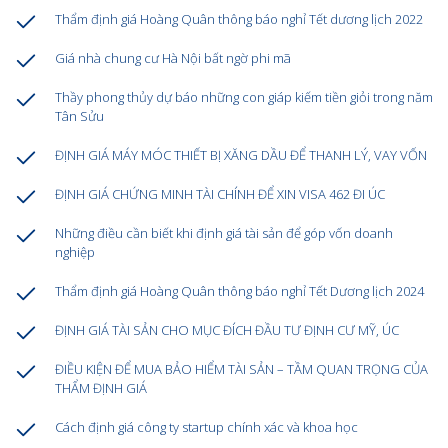
Thẩm định giá Hoàng Quân thông báo nghỉ Tết dương lịch 2022
Giá nhà chung cư Hà Nội bất ngờ phi mã
Thầy phong thủy dự báo những con giáp kiếm tiền giỏi trong năm
Tân Sửu
ĐỊNH GIÁ MÁY MÓC THIẾT BỊ XĂNG DẦU ĐỂ THANH LÝ, VAY VỐN
ĐỊNH GIÁ CHỨNG MINH TÀI CHÍNH ĐỂ XIN VISA 462 ĐI ÚC
Những điều cần biết khi định giá tài sản để góp vốn doanh
nghiệp
Thẩm định giá Hoàng Quân thông báo nghỉ Tết Dương lịch 2024
ĐỊNH GIÁ TÀI SẢN CHO MỤC ĐÍCH ĐẦU TƯ ĐỊNH CƯ MỸ, ÚC
ĐIỀU KIỆN ĐỂ MUA BẢO HIỂM TÀI SẢN – TẦM QUAN TRỌNG CỦA
THẨM ĐỊNH GIÁ
Cách định giá công ty startup chính xác và khoa học