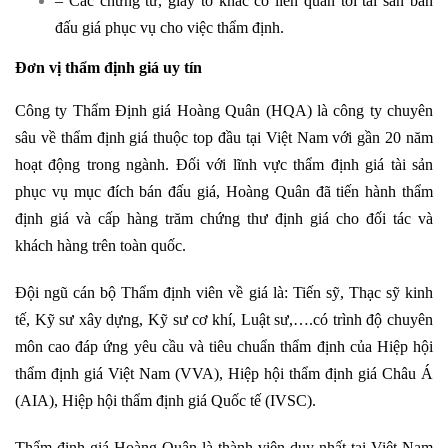
– Các chứng từ, giấy tờ khác có liên quan tới tài sản bán
đấu giá phục vụ cho việc thẩm định.
Đơn vị thẩm định giá uy tín
Công ty Thẩm Định giá Hoàng Quân (HQA) là công ty chuyên
sâu về thẩm định giá thuộc top đầu tại Việt Nam với gần 20 năm
hoạt động trong ngành. Đối với lĩnh vực thẩm định giá tài sản
phục vụ mục đích bán đấu giá, Hoàng Quân đã tiến hành thẩm
định giá và cấp hàng trăm chứng thư định giá cho đối tác và
khách hàng trên toàn quốc.
Đội ngũ cán bộ Thẩm định viên về giá là: Tiến sỹ, Thạc sỹ kinh
tế, Kỹ sư xây dựng, Kỹ sư cơ khí, Luật sư,….có trình độ chuyên
môn cao đáp ứng yêu cầu và tiêu chuẩn thẩm định của Hiệp hội
thẩm định giá Việt Nam (VVA), Hiệp hội thẩm định giá Châu Á
(AIA), Hiệp hội thẩm định giá Quốc tế (IVSC).
Thẩm định giá Hoàng Quân là thành viên duy nhất tại Việt Nam