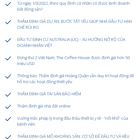
Từ ngày 1/3/2022, theo quy định cá nhân có được kinh doanh
bất động sản?
THẨM ĐỊNH GIÁ DỰ ÁN: BƯỚC TẤT YẾU GIÚP NHÀ ĐẦU TƯ HẠN
CHẾ RỦI RO
ĐẦU TƯ ĐỊNH CƯ AUSTRALIA (ÚC) – XU HƯỚNG NỞ RỘ CỦA
DOANH NHÂN VIỆT
Đứng thứ 2 Việt Nam, The Coffee House được định giá hơn 50
triệu USD
Thông báo: Thẩm định giá Hoàng Quân vẫn duy trì hoạt động để
hỗ trợ các hoạt động thiết yếu
THẨM ĐỊNH GIÁ TÀI SẢN BẢO HIỂM
Thẩm định giá nhà đất online
Vướng mắc pháp lý trong đấu thầu thiết bị y tế - “nỗi khổ” của
bệnh viện
THẨM ĐỊNH GIÁ MỎ KHOÁNG SẢN: CƠ SỞ ĐỂ ĐẦU TƯ VÀ KÊU