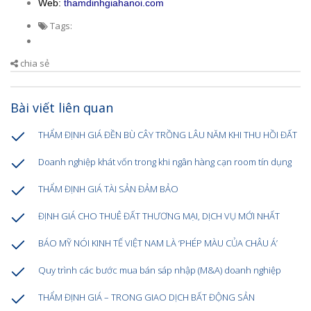
Web:
thamdinhgiahanoi.com
Tags:
chia sẻ
Bài viết liên quan
THẨM ĐỊNH GIÁ ĐỀN BÙ CÂY TRỒNG LÂU NĂM KHI THU HỒI ĐẤT
Doanh nghiệp khát vốn trong khi ngân hàng cạn room tín dụng
THẨM ĐỊNH GIÁ TÀI SẢN ĐẢM BẢO
ĐỊNH GIÁ CHO THUÊ ĐẤT THƯƠNG MẠI, DỊCH VỤ MỚI NHẤT
BÁO MỸ NÓI KINH TẾ VIỆT NAM LÀ ‘PHÉP MÀU CỦA CHÂU Á’
Quy trình các bước mua bán sáp nhập (M&A) doanh nghiệp
THẨM ĐỊNH GIÁ – TRONG GIAO DỊCH BẤT ĐỘNG SẢN