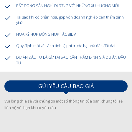
BẤT ĐỘNG SẢN NGHỈ DƯỠNG VỚI NHỮNG XU HƯỚNG MỚI
Tại sao khi cổ phần hóa, góp vốn doanh nghiệp cần thẩm định
giá?
HQA KÝ HỢP ĐỒNG HỢP TÁC BIDV
Quy định mới về cách tính lệ phí trước bạ nhà đất, đất đai
DỰ ÁN ĐẦU TƯ LÀ GÌ? TẠI SAO CẦN THẨM ĐỊNH GIÁ DỰ ÁN ĐẦU
TƯ
GỬI YÊU CẦU BÁO GIÁ
Vui lòng chia sẻ với chúng tôi một số thông tin của bạn, chúng tôi sẽ
liên hệ với bạn khi có yêu cầu