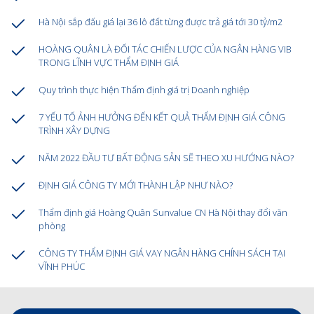
Hà Nội sắp đấu giá lại 36 lô đất từng được trả giá tới 30 tỷ/m2
HOÀNG QUÂN LÀ ĐỐI TÁC CHIẾN LƯỢC CỦA NGÂN HÀNG VIB
TRONG LĨNH VỰC THẨM ĐỊNH GIÁ
Quy trình thực hiện Thẩm định giá trị Doanh nghiệp
7 YẾU TỐ ẢNH HƯỞNG ĐẾN KẾT QUẢ THẨM ĐỊNH GIÁ CÔNG
TRÌNH XÂY DỰNG
NĂM 2022 ĐẦU TƯ BẤT ĐỘNG SẢN SẼ THEO XU HƯỚNG NÀO?
ĐỊNH GIÁ CÔNG TY MỚI THÀNH LẬP NHƯ NÀO?
Thẩm định giá Hoàng Quân Sunvalue CN Hà Nội thay đổi văn
phòng
CÔNG TY THẨM ĐỊNH GIÁ VAY NGÂN HÀNG CHÍNH SÁCH TẠI
VĨNH PHÚC