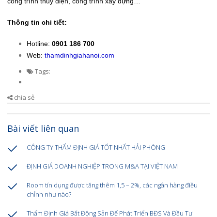
công trình thủy điện, công trình xây dựng…
Thông tin chi tiết:
Hotline:
0901 186 700
Web:
thamdinhgiahanoi.com
Tags:
chia sẻ
Bài viết liên quan
CÔNG TY THẨM ĐỊNH GIÁ TỐT NHẤT HẢI PHÒNG
ĐỊNH GIÁ DOANH NGHIỆP TRONG M&A TẠI VIỆT NAM
Room tín dụng được tăng thêm 1,5 – 2%, các ngân hàng điều
chỉnh như nào?
Thẩm Định Giá Bất Động Sản Để Phát Triển BĐS Và Đầu Tư