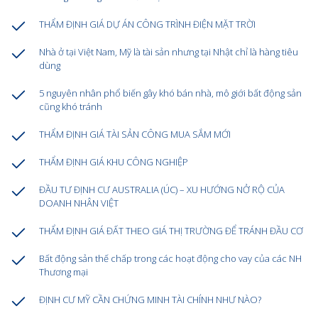
THẨM ĐỊNH GIÁ DỰ ÁN CÔNG TRÌNH ĐIỆN MẶT TRỜI
Nhà ở tại Việt Nam, Mỹ là tài sản nhưng tại Nhật chỉ là hàng tiêu
dùng
5 nguyên nhân phổ biến gây khó bán nhà, mô giới bất động sản
cũng khó tránh
THẨM ĐỊNH GIÁ TÀI SẢN CÔNG MUA SẮM MỚI
THẨM ĐỊNH GIÁ KHU CÔNG NGHIỆP
ĐẦU TƯ ĐỊNH CƯ AUSTRALIA (ÚC) – XU HƯỚNG NỞ RỘ CỦA
DOANH NHÂN VIỆT
THẨM ĐỊNH GIÁ ĐẤT THEO GIÁ THỊ TRƯỜNG ĐỂ TRÁNH ĐẦU CƠ
Bất động sản thế chấp trong các hoạt động cho vay của các NH
Thương mại
ĐỊNH CƯ MỸ CẦN CHỨNG MINH TÀI CHÍNH NHƯ NÀO?