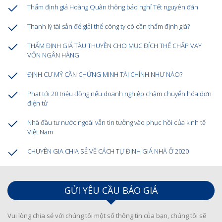
Thẩm định giá Hoàng Quân thông báo nghỉ Tết nguyên đán
Thanh lý tài sản để giải thể công ty có cần thẩm định giá?
THẨM ĐỊNH GIÁ TÀU THUYỀN CHO MỤC ĐÍCH THẾ CHẤP VAY
VỐN NGÂN HÀNG
ĐỊNH CƯ MỸ CẦN CHỨNG MINH TÀI CHÍNH NHƯ NÀO?
Phạt tới 20 triệu đồng nếu doanh nghiệp chậm chuyển hóa đơn
điện tử
Nhà đầu tư nước ngoài vẫn tin tưởng vào phục hồi của kinh tế
Việt Nam
CHUYÊN GIA CHIA SẺ VỀ CÁCH TỰ ĐỊNH GIÁ NHÀ Ở 2020
GỬI YÊU CẦU BÁO GIÁ
Vui lòng chia sẻ với chúng tôi một số thông tin của bạn, chúng tôi sẽ