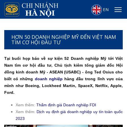
EN
HƠN 50 DOANH NGHIỆP MỸ ĐẾN VIỆT NAM
TÌM CƠ HỘI ĐẦU TƯ
Tại buổi họp báo về sự kiện 52 Doanh nghiệp Mỹ tới Việt
Nam tìm cơ hội đầu tư, Chủ tịch kiêm tổng giám đốc Hội
đồng kinh doanh Mỹ - ASEAN (USABC) - ông Ted Osius cho
biết có những
doanh nghiệp
hàng đầu trong lĩnh vực của
mình như Boeing, Lockheed Martin, SpaceX, Netflix, Apple,
Ford.
Xem thêm:
Thẩm định giá Doanh nghiệp FDI
Xem thêm:
Dịch vụ định giá doanh nghiệp uy tín toàn quốc
2023