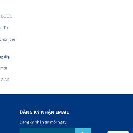
U ĐƯỢC
ầu Tư
 chọn thế
nghiệp
 mới
G AI?
ĐĂNG KÝ NHẬN EMAIL
Đăng ký nhận tin mỗi ngày