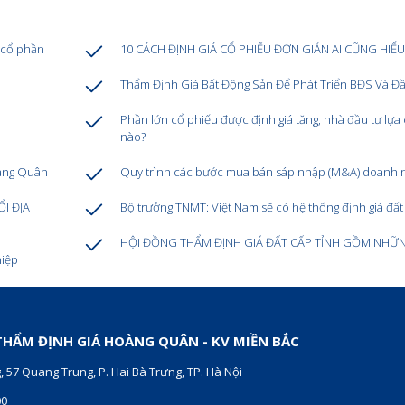
 cổ phần
10 CÁCH ĐỊNH GIÁ CỔ PHIẾU ĐƠN GIẢN AI CŨNG HIỂ
Thẩm Định Giá Bất Động Sản Để Phát Triển BĐS Và Đ
Phần lớn cổ phiếu được định giá tăng, nhà đầu tư lựa
nào?
oàng Quân
Quy trình các bước mua bán sáp nhập (M&A) doanh 
I ĐỊA
Bộ trưởng TNMT: Việt Nam sẽ có hệ thống định giá đất
HỘI ĐỒNG THẨM ĐỊNH GIÁ ĐẤT CẤP TỈNH GỒM NHỮN
hiệp
HẨM ĐỊNH GIÁ HOÀNG QUÂN - KV MIỀN BẮC
, 57 Quang Trung, P. Hai Bà Trưng, TP. Hà Nội
00