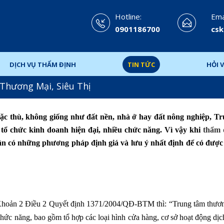
Hotline:
Emai
0901186700
csk
DỊCH VỤ THẨM ĐỊNH
TIN TỨC
HỎI V
Thương Mại, Siêu Thị
ặc thù, không giống như đất nền, nhà ở hay đất nông nghiệp, T
 tổ chức kinh doanh hiện đại, nhiều chức năng. Vì vậy khi
thẩm 
 cần có những phương pháp định giá và lưu ý nhất định để có được
Khoản 2 Điều 2 Quyết định 1371/2004/QĐ-BTM thì: “Trung tâm thươn
chức năng, bao gồm tổ hợp các loại hình cửa hàng, cơ sở hoạt động dịc