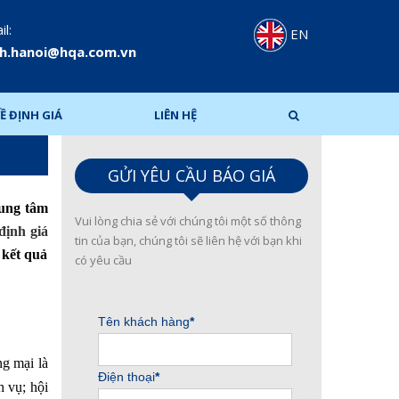
l:
EN
h.hanoi@hqa.com.vn
Ề ĐỊNH GIÁ
LIÊN HỆ
GỬI YÊU CẦU BÁO GIÁ
rung tâm
Vui lòng chia sẻ với chúng tôi một số thông
định giá
tin của bạn, chúng tôi sẽ liên hệ với bạn khi
 kết quả
có yêu cầu
g mại là
h vụ; hội