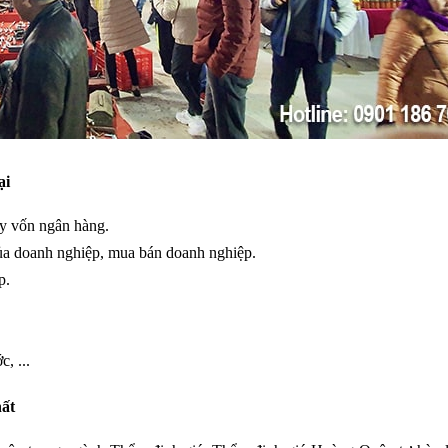
ại
ay vốn ngân hàng.
ủa doanh nghiệp, mua bán doanh nghiệp.
p.
, ...
hất