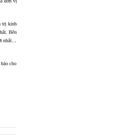
à đơn vị
trị kinh
hất. Bên
ới nhất…
 bảo cho