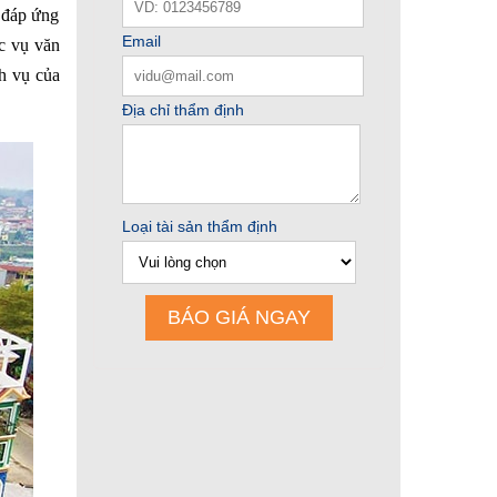
; đáp ứng
ục vụ văn
h vụ của