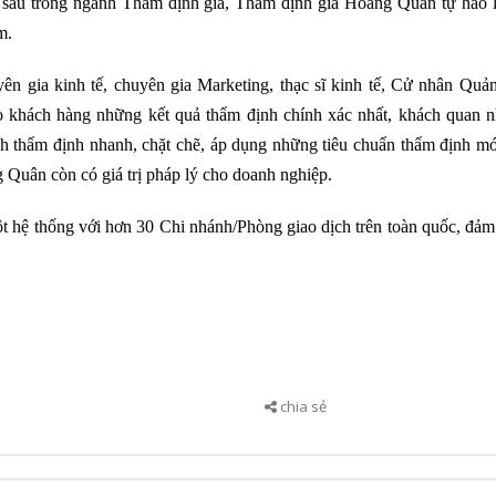
n sâu trong ngành Thẩm định giá, Thẩm định giá Hoàng Quân tự hào l
m.
 gia kinh tế, chuyên gia Marketing, thạc sĩ kinh tế, Cử nhân Quản 
 khách hàng những kết quả thẩm định chính xác nhất, khách quan n
nh thẩm định nhanh, chặt chẽ, áp dụng những tiêu chuẩn thẩm định m
Quân còn có giá trị pháp lý cho doanh nghiệp.
hệ thống với hơn 30 Chi nhánh/Phòng giao dịch trên toàn quốc, đảm
chia sẻ