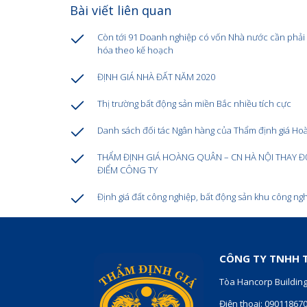
Bài viết liên quan
Còn tới 91 Doanh nghiệp có vốn Nhà nước cần phải
hóa theo kế hoạch
ĐỊNH GIÁ NHÀ ĐẤT NĂM 2020
Thị trường bất động sản miền Bắc nhiều tích cực
Danh sách đối tác Ngân hàng của Thẩm định giá H
THẨM ĐỊNH GIÁ HOÀNG QUÂN – CN HÀ NỘI THAY ĐỔ
ĐIỂM CÔNG TY
Định giá đất công nghiệp, bất động sản khu công ng
CÔNG TY TNHH T
Tòa Hancorp Building
Điện thoại: 09011867