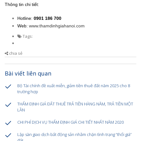
Thông tin chi tiết:
Hotline:
0901 186 700
Web:
www.thamdinhgiahanoi.com
Tags:
chia sẻ
Bài viết liên quan
Bộ Tài chính đề xuất miễn, giảm tiền thuê đất năm 2025 cho 8
trường hợp
THẨM ĐỊNH GIÁ ĐẤT THUÊ TRẢ TIỀN HÀNG NĂM, TRẢ TIỀN MỘT
LẦN
CHI PHÍ DỊCH VỤ THẨM ĐỊNH GIÁ CHI TIẾT NHẤT NĂM 2020
Lập sàn giao dịch bất động sản nhằm chặn tình trạng “thổi giá”
đất