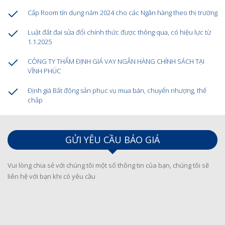
Cấp Room tín dụng năm 2024 cho các Ngân hàng theo thị trường
Luật đất đai sửa đổi chính thức được thông qua, có hiệu lực từ
1.1.2025
CÔNG TY THẨM ĐỊNH GIÁ VAY NGÂN HÀNG CHÍNH SÁCH TẠI
VĨNH PHÚC
Định giá Bất động sản phục vụ mua bán, chuyển nhượng, thế
chấp
GỬI YÊU CẦU BÁO GIÁ
Vui lòng chia sẻ với chúng tôi một số thông tin của bạn, chúng tôi sẽ
liên hệ với bạn khi có yêu cầu