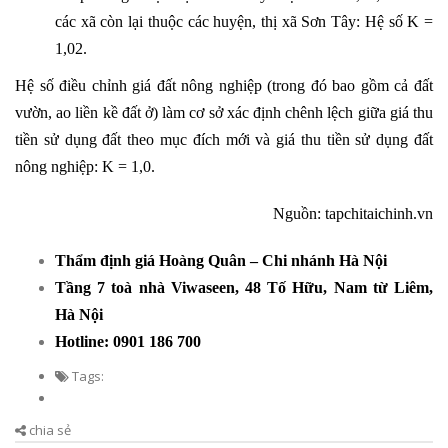
các xã còn lại thuộc các huyện, thị xã Sơn Tây: Hệ số K =
1,02.
Hệ số điều chỉnh giá đất nông nghiệp (trong đó bao gồm cả đất
vườn, ao liền kề đất ở) làm cơ sở xác định chênh lệch giữa giá thu
tiền sử dụng đất theo mục đích mới và giá thu tiền sử dụng đất
nông nghiệp: K = 1,0.
Nguồn: tapchitaichinh.vn
Thẩm định giá Hoàng Quân – Chi nhánh Hà Nội
Tầng 7 toà nhà Viwaseen, 48 Tố Hữu, Nam từ Liêm,
Hà Nội
Hotline: 0901 186 700
Tags:
chia sẻ