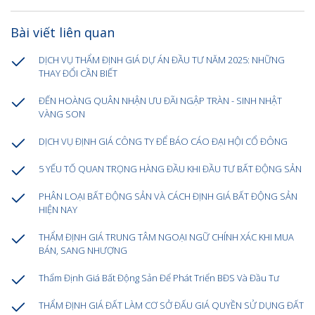
Bài viết liên quan
DỊCH VỤ THẨM ĐỊNH GIÁ DỰ ÁN ĐẦU TƯ NĂM 2025: NHỮNG
THAY ĐỔI CẦN BIẾT
ĐẾN HOÀNG QUÂN NHẬN ƯU ĐÃI NGẬP TRÀN - SINH NHẬT
VÀNG SON
DỊCH VỤ ĐỊNH GIÁ CÔNG TY ĐỂ BÁO CÁO ĐẠI HỘI CỔ ĐÔNG
5 YẾU TỐ QUAN TRỌNG HÀNG ĐẦU KHI ĐẦU TƯ BẤT ĐỘNG SẢN
PHÂN LOẠI BẤT ĐỘNG SẢN VÀ CÁCH ĐỊNH GIÁ BẤT ĐỘNG SẢN
HIỆN NAY
THẨM ĐỊNH GIÁ TRUNG TÂM NGOẠI NGỮ CHÍNH XÁC KHI MUA
BÁN, SANG NHƯỢNG
Thẩm Định Giá Bất Động Sản Để Phát Triển BĐS Và Đầu Tư
THẨM ĐỊNH GIÁ ĐẤT LÀM CƠ SỞ ĐẤU GIÁ QUYỀN SỬ DỤNG ĐẤT