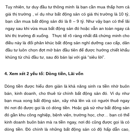
Tuy nhiên, tư duy đầu tư thông minh là bạn cần mua thấp hơn cả
giá thị trường , ví dụ như bất động sản có giá thị trường là 10 tỷ,
bạn cần mua bất động sản đó là 8 – 9 tỷ. Như vậy bạn có thể lãi
ngay sau khi vừa mua bất động sản đó hoặc vẫn an toàn ngay cả
khi thị trường đi xuống. Thực tế rõ ràng nhất đã chứng minh cho
điều này là đối phân khúc bất động sản nghỉ dưỡng cao cấp, dân
đầu tư luôn chọn đợt mở bán đầu tiên để được hưởng chiết khẩu
khủng từ chủ đầu tư, sau đó bán lại với giá “siêu lời”.
4. Xem xét 2 yếu tố: Dòng tiền, Lãi vốn
Dòng tiền được hiểu đơn giản là khả năng sinh ra tiền nhờ buôn
bán, kinh doanh, cho thuê từ chính bất động sản đó. Ví dụ như
bạn mua xong bất động sản, xây nhà lên và có người thuê ngay
thì nơi đó được gọi là có dòng tiền. Hoặc giả sử như bất động sản
đó gần khu công nghiệp, bệnh viện, trường học, chợ… bạn có thể
kinh doanh buôn bán mà ra tiền ngay, nơi đó cũng được gọi là có
dòng tiền. Đó chính là những bất động sản có độ hấp dẫn cao,