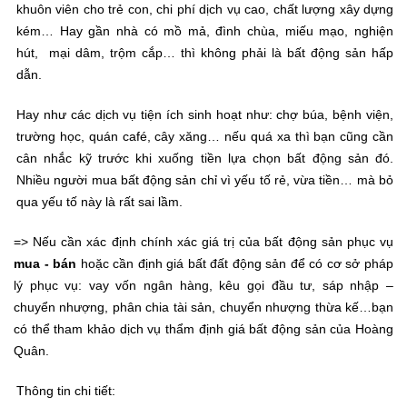
khuôn viên cho trẻ con, chi phí dịch vụ cao, chất lượng xây dựng
kém… Hay gần nhà có mồ mả, đình chùa, miếu mạo, nghiện
hút, mại dâm, trộm cắp… thì không phải là bất động sản hấp
dẫn.
Hay như các dịch vụ tiện ích sinh hoạt như: chợ búa, bệnh viện,
trường học, quán café, cây xăng… nếu quá xa thì bạn cũng cần
cân nhắc kỹ trước khi xuống tiền lựa chọn bất động sản đó.
Nhiều người mua bất động sản chỉ vì yếu tố rẻ, vừa tiền… mà bỏ
qua yếu tố này là rất sai lầm.
=> Nếu cần xác định chính xác giá trị của bất động sản phục vụ
mua - bán
hoặc cần định giá bất đất động sản để có cơ sở pháp
lý phục vụ: vay vốn ngân hàng, kêu gọi đầu tư, sáp nhập –
chuyển nhượng, phân chia tài sản, chuyển nhượng thừa kế…bạn
có thể tham khảo dịch vụ thẩm định giá bất động sản của Hoàng
Quân.
Thông tin chi tiết: