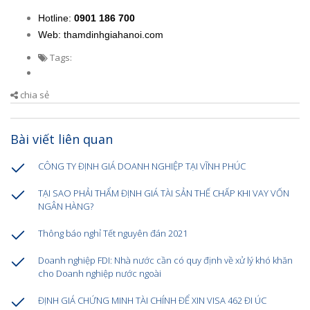
Hotline:
0901 186 700
Web:
thamdinhgiahanoi.com
Tags:
chia sẻ
Bài viết liên quan
CÔNG TY ĐỊNH GIÁ DOANH NGHIỆP TẠI VĨNH PHÚC
TẠI SAO PHẢI THẨM ĐỊNH GIÁ TÀI SẢN THẾ CHẤP KHI VAY VỐN
NGÂN HÀNG?
Thông báo nghỉ Tết nguyên đán 2021
Doanh nghiệp FDI: Nhà nước cần có quy định về xử lý khó khăn
cho Doanh nghiệp nước ngoài
ĐỊNH GIÁ CHỨNG MINH TÀI CHÍNH ĐỂ XIN VISA 462 ĐI ÚC