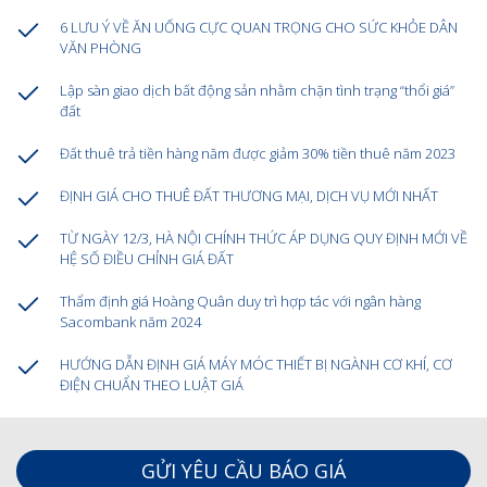
6 LƯU Ý VỀ ĂN UỐNG CỰC QUAN TRỌNG CHO SỨC KHỎE DÂN
VĂN PHÒNG
Lập sàn giao dịch bất động sản nhằm chặn tình trạng “thổi giá”
đất
Đất thuê trả tiền hàng năm được giảm 30% tiền thuê năm 2023
ĐỊNH GIÁ CHO THUÊ ĐẤT THƯƠNG MẠI, DỊCH VỤ MỚI NHẤT
TỪ NGÀY 12/3, HÀ NỘI CHÍNH THỨC ÁP DỤNG QUY ĐỊNH MỚI VỀ
HỆ SỐ ĐIỀU CHỈNH GIÁ ĐẤT
Thẩm định giá Hoàng Quân duy trì hợp tác với ngân hàng
Sacombank năm 2024
HƯỚNG DẪN ĐỊNH GIÁ MÁY MÓC THIẾT BỊ NGÀNH CƠ KHÍ, CƠ
ĐIỆN CHUẨN THEO LUẬT GIÁ
GỬI YÊU CẦU BÁO GIÁ