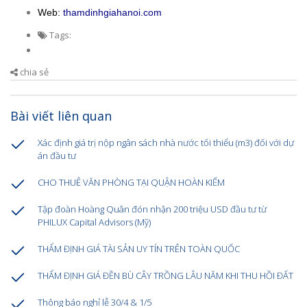
Web:
thamdinhgiahanoi.com
Tags:
chia sẻ
Bài viết liên quan
Xác định giá trị nộp ngân sách nhà nước tối thiểu (m3) đối với dự
án đầu tư
CHO THUÊ VĂN PHÒNG TẠI QUẬN HOÀN KIẾM
Tập đoàn Hoàng Quân đón nhận 200 triệu USD đầu tư từ
PHILUX Capital Advisors (Mỹ)
THẨM ĐỊNH GIÁ TÀI SẢN UY TÍN TRÊN TOÀN QUỐC
THẨM ĐỊNH GIÁ ĐỀN BÙ CÂY TRỒNG LÂU NĂM KHI THU HỒI ĐẤT
Thông báo nghỉ lễ 30/4 & 1/5