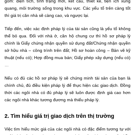
gồm: diện tích, tình trạng mới, kết cấu, thiết kế, tiện ích xung
quang, môi trường sống trong khu vực. Các yếu tố trên càng tốt
thì giá trị căn nhà sẽ càng cao, và ngược lại.
Tiếp đến, việc xác định pháp lý của tài sản cũng là yếu tố không
thể bỏ qua. Đối với nhà ở, căn hộ chung cư thì hồ sơ pháp lý
chính là Giấy chứng nhận quyền sử dụng đất/Chứng nhận quyền
sở hữu nhà – công trình trên đất; Hồ sơ hoàn công – Bản vẽ kỹ
thuật (nếu có); Hợp đồng mua bán; Giấy phép xây dựng (nếu có)
…
Nếu có đủ các hồ sơ pháp lý sẽ chứng minh tài sản của bạn là
chính chủ, đủ điều kiện pháp lý để thực hiện các giao dịch. Đồng
thời các ngôi nhà có đủ pháp lý sẽ luôn được định giá cao hơn
các ngôi nhà khác tương đương mà thiếu pháp lý.
2. Tìm hiểu giá trị giao dịch trên thị trường
Việc tìm hiểu mức giá của các ngôi nhà có đặc điểm tương tự với