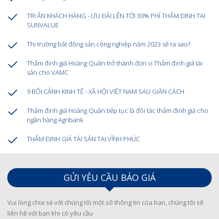
TRI ÂN KHÁCH HÀNG - ƯU ĐÃI LÊN TỚI 30% PHÍ THẨM ĐỊNH TẠI
SUNVALUE
Thị trường bất động sản công nghiệp năm 2023 sẽ ra sao?
Thẩm định giá Hoàng Quân trở thành đơn vị Thẩm định giá tài
sản cho VAMC
9 BỐI CẢNH KINH TẾ - XÃ HỘI VIỆT NAM SAU GIÃN CÁCH
Thẩm định giá Hoàng Quân tiếp tục là đối tác thẩm định giá cho
ngân hàng Agribank
THẨM ĐỊNH GIÁ TÀI SẢN TẠI VĨNH PHÚC
GỬI YÊU CẦU BÁO GIÁ
Vui lòng chia sẻ với chúng tôi một số thông tin của bạn, chúng tôi sẽ
liên hệ với bạn khi có yêu cầu