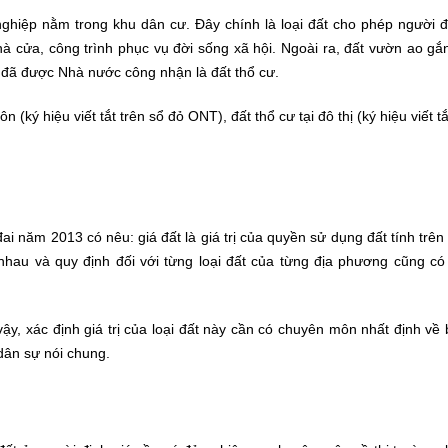
 nghiệp nằm trong khu dân cư. Đây chính là loại đất cho phép người 
 cửa, công trình phục vụ đời sống xã hội. Ngoài ra, đất vườn ao gắn
 đã được Nhà nước công nhận là đất thổ cư.
ôn (ký hiệu viết tắt trên sổ đỏ ONT), đất thổ cư tại đô thị (ký hiệu viết t
ai năm 2013 có nêu: giá đất là giá trị của quyền sử dụng đất tính trê
c nhau và quy định đối với từng loại đất của từng địa phương cũng c
ì vậy, xác định giá trị của loại đất này cần có chuyên môn nhất định về
 dân sự nói chung.