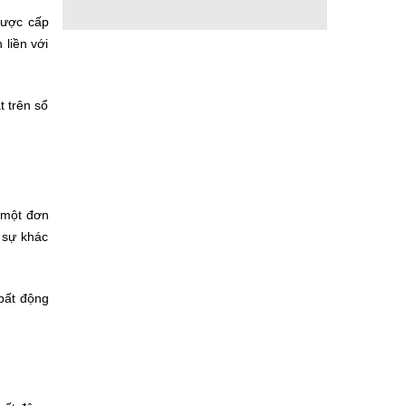
được cấp
 liền với
ắt trên sổ
n một đơn
ó sự khác
 bất động