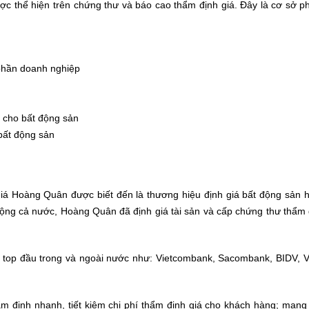
 được thể hiện trên chứng thư và báo cao thẩm định giá. Đây là cơ sở p
 phần doanh nghiệp
í cho bất động sản
bất động sản
iá Hoàng Quân được biết đến là thương hiệu định giá bất động sản 
ộng cả nước, Hoàng Quân đã định giá tài sản và cấp chứng thư thẩm 
g top đầu trong và ngoài nước như: Vietcombank, Sacombank, BIDV, V
 định nhanh, tiết kiệm chi phí thẩm định giá cho khách hàng; mạng 