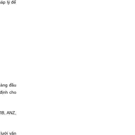
háp lý để
hàng đầu
định cho
IB, ANZ,
lưới văn