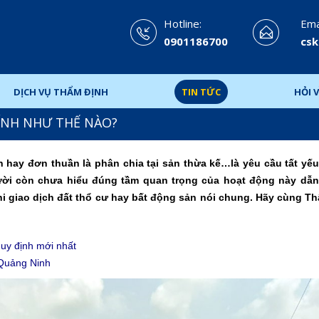
Hotline:
Emai
0901186700
csk
DỊCH VỤ THẨM ĐỊNH
TIN TỨC
HỎI V
TÍNH NHƯ THẾ NÀO?
 hay đơn thuần là phân chia tại sản thừa kế…là yêu cầu tất yếu
ười còn chưa hiểu đúng tầm quan trọng của hoạt động này dẫn
hi giao dịch đất thổ cư hay bất động sản nói chung. Hãy cùng T
quy định mới nhất
 Quảng Ninh