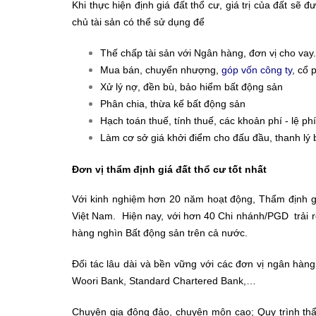
Khi thực hiện định giá đất thổ cư, giá trị của đất sẽ
chủ tài sản có thể sử dụng để
Thế chấp tài sản với Ngân hàng, đơn vị cho vay.
Mua bán, chuyển nhượng,
góp vốn công ty
, cổ
Xử lý nợ, đền bù, bảo hiểm bất động sản
Phân chia, thừa kế bất động sản
Hạch toán thuế, tính thuế, các khoản phí - lệ ph
Làm cơ sở giá khởi điểm cho đấu đầu, thanh lý 
Đơn vị thẩm định giá đất thổ cư tốt nhất
Với kinh nghiệm hơn 20 năm hoạt động, Thẩm định g
Việt Nam. Hiện nay, với hơn 40 Chi nhánh/PGD trải r
hàng nghìn Bất động sản trên cả nước.
Đối tác lâu dài và bền vững với các đơn vị ngân hàn
Woori Bank, Standard Chartered Bank,…
Chuyên gia đông đảo, chuyên môn cao; Quy trình thẩm