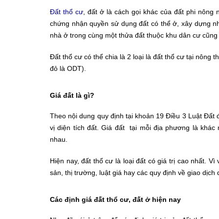
Đất thổ cư
, đất ở là cách gọi khác của đất phi nông
chứng nhận quyền sử dụng đất có thể ở, xây dựng nhà
nhà ở trong cùng một thửa đất thuộc khu dân cư cũng
Đất thổ cư có thể chia là 2 loại là đất thổ cư tại nông th
đỏ là ODT).
Giá đất là gì?
Theo nội dung quy định tại khoản 19 Điều 3 Luật Đất đ
vị diện tích đất. Giá đất tại mỗi địa phương là khá
nhau.
Hiện nay, đất thổ cư là loại đất có giá trị cao nhất. V
sản, thị trường, luật giá hay các quy định về giao dịch
Các định giá đất thổ cư, đất ở hiện nay