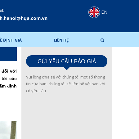
l:
EN
h.hanoi@hqa.com.vn
Ề ĐỊNH GIÁ
LIÊN HỆ
GỬI YÊU CẦU BÁO GIÁ
 đối với
Vui lòng chia sẻ với chúng tôi một số thông
 tới các
tin của bạn, chúng tôi sẽ liên hệ với bạn khi
hẩm định
có yêu cầu