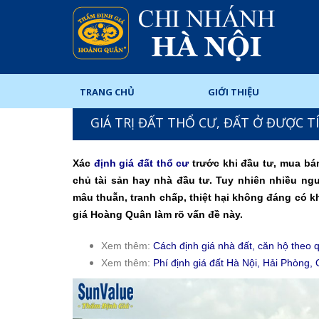
TRANG CHỦ
GIỚI THIỆU
GIÁ TRỊ ĐẤT THỔ CƯ, ĐẤT Ở ĐƯỢC 
Xác
định giá đất thổ cư
trước khi đầu tư, mua bán
chủ tài sản hay nhà đầu tư. Tuy nhiên nhiều ng
mâu thuẫn, tranh chấp, thiệt hại không đáng có k
giá Hoàng Quân làm rõ vấn đề này.
​​Xem thêm:
Cách định giá nhà đất, căn hộ theo 
Xem thêm:
Phí định giá đất Hà Nội, Hải Phòng,