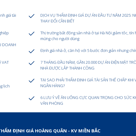
h giá tài
DỊCH VỤ THẨM ĐỊNH GIÁ DỰ ÁN ĐẦU TƯ NĂM 2025: 
THAY ĐỔI CẦN BIẾT
ghiệp
Thị trường bất động sản nhà ở tại Hà Nội giảm tốc, tín 
mừng cho người dùng
ẾU DOANH
Định giá nhà ở, căn hộ với 5 bước đơn giản nhưng chí
ế VAT
7 THÁNG ĐẦU NĂM, GẦN 20.000 DỰ ÁN ĐIỆN MẶT TRỜ
NHÀ ĐƯỢC LẮP THÀNH CÔNG
TẠI SAO PHẢI THẨM ĐỊNH GIÁ TÀI SẢN THẾ CHẤP KHI
NGÂN HÀNG?
g lịch
6 LƯU Ý VỀ ĂN UỐNG CỰC QUAN TRỌNG CHO SỨC K
VĂN PHÒNG
HẨM ĐỊNH GIÁ HOÀNG QUÂN - KV MIỀN BẮC