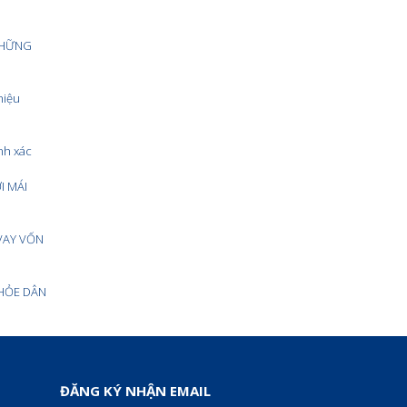
NHỮNG
hiệu
nh xác
I MÁI
 VAY VỐN
HỎE DÂN
ĐĂNG KÝ NHẬN EMAIL