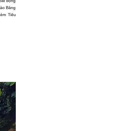
 bất động
vào Bảng
kèm Tiêu