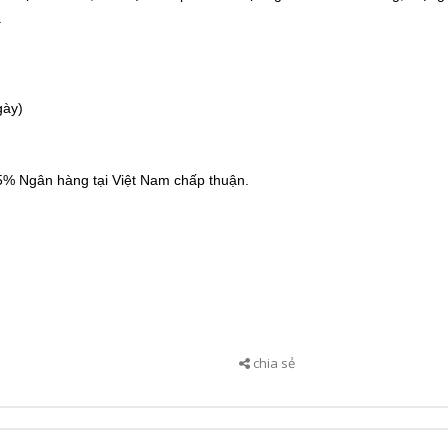
.
gày)
95% Ngân hàng tại Việt Nam chấp thuận.
chia sẻ