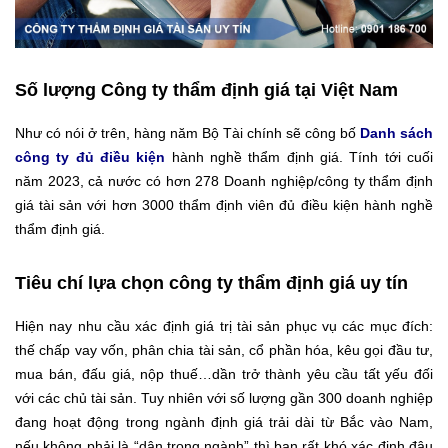
Số lượng Công ty thẩm định giá tại Việt Nam
Như có nói ở trên, hàng năm Bộ Tài chính sẽ công bố
Danh sách
công ty đủ điều kiện
hành nghề thẩm định giá.
Tính tới cuối
năm 2023, cả nước có hơn 278 Doanh nghiệp/công ty thẩm định
giá tài sản với hơn 3000 thẩm định viên đủ điều kiện hành nghề
thẩm định giá.
Tiêu chí lựa chọn công ty thẩm định giá uy tín
Hiện nay nhu cầu xác định giá trị tài sản phục vụ các mục đích:
thế chấp vay vốn, phân chia tài sản, cổ phần hóa, kêu gọi đầu tư,
mua bán, đấu giá, nộp thuế…dần trở thành yêu cầu tất yếu đối
với các chủ tài sản. Tuy nhiên với số lượng gần 300 doanh nghiệp
đang hoạt động trong ngành định giá trải dài từ Bắc vào Nam,
nếu không phải là “dân trong ngành” thì bạn rất khó xác định đâu