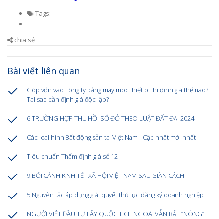
Tags:
chia sẻ
Bài viết liên quan
Góp vốn vào công ty bằng máy móc thiết bị thì định giá thế nào?
Tại sao cần định giá độc lập?
6 TRƯỜNG HỢP THU HỒI SỔ ĐỎ THEO LUẬT ĐẤT ĐAI 2024
Các loại hình Bất động sản tại Việt Nam - Cập nhật mới nhất
Tiêu chuẩn Thẩm định giá số 12
9 BỐI CẢNH KINH TẾ - XÃ HỘI VIỆT NAM SAU GIÃN CÁCH
5 Nguyên tắc áp dụng giải quyết thủ tục đăng ký doanh nghiệp
NGƯỜI VIỆT ĐẦU TƯ LẤY QUỐC TỊCH NGOẠI VẪN RẤT “NÓNG”