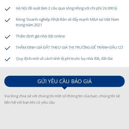
Hà Nội đề xuất làm 2 cầu qua sông Hồng với chi phí 26.000 tỷ
Nóng: Doanh nghiệp Nhật Bản sẽ đẩy mạnh M&A tại Việt Nam
trong năm 2021
Thẩm định giá nhà đất online
THẨM ĐỊNH GIÁ ĐẤT THEO GIÁ THỊ TRƯỜNG ĐỂ TRÁNH ĐẦU CƠ
Quy định mới về cách tính lệ phí trước bạ nhà đất, đất đai
GỬI YÊU CẦU BÁO GIÁ
Vui lòng chia sẻ với chúng tôi một số thông tin của bạn, chúng tôi sẽ
liên hệ với bạn khi có yêu cầu