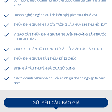
50 Thương hiệu doanh nghiệp Việt được định giá cao nhất năm
2022
Doanh nghiệp ngành du lịch kiến nghị giảm 50% thuế VAT
THẨM ĐỊNH GIÁ ĐỀN BÙ CÂY TRỒNG LÂU NĂM KHI THU HỒI ĐẤT
VÌ SAO CẦN THẨM ĐỊNH GIÁ TÀI NGUYÊN KHOÁNG SẢN TRƯỚC
KHI KHAI THÁC?
GIAO DỊCH CĂN HỘ CHUNG CƯ CẮT LỖ VÌ ÁP LỰC TÀI CHÍNH
THẨM ĐỊNH GIÁ TÀI SẢN THỪA KẾ, DI CHÚC
ĐỊNH GIÁ TÀU THUYỀN ĐÃ QUA SỬ DỤNG
Giá trị doanh nghiệp và nhu cầu định giá doanh nghiệp tại Việt
Nam
GỬI YÊU CẦU BÁO GIÁ