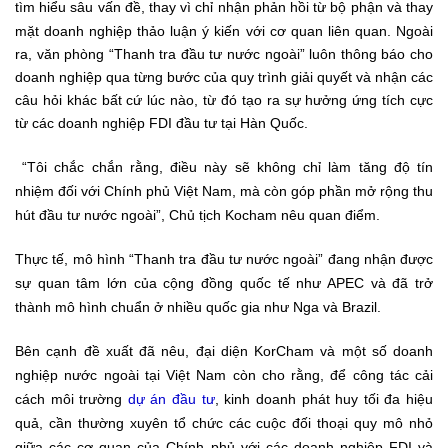
tìm hiểu sâu vấn đề, thay vì chỉ nhận phản hồi từ bộ phận và thay
mặt doanh nghiệp thảo luận ý kiến với cơ quan liên quan.
Ngoài
ra, văn phòng “Thanh tra đầu tư nước ngoài” luôn thông báo cho
doanh nghiệp qua từng bước của quy trình giải quyết và nhận các
câu hỏi khác bất cứ lúc nào, từ đó tạo ra sự hưởng ứng tích cực
từ các doanh nghiệp FDI đầu tư tại Hàn Quốc.
“Tôi chắc chắn rằng, điều này sẽ không chỉ làm tăng độ tín
nhiệm đối với Chính phủ Việt Nam, mà còn góp phần mở rộng thu
hút đầu tư nước ngoài”, Chủ tịch Kocham nêu quan điểm.
Thực tế, mô hình “Thanh tra đầu tư nước ngoài” đang nhận được
sự quan tâm lớn của cộng đồng quốc tế như APEC và đã trở
thành mô hình chuẩn ở nhiều quốc gia như Nga và Brazil.
Bên cạnh đề xuất đã nêu, đại diện KorCham và một số doanh
nghiệp nước ngoài tại Việt Nam còn cho rằng, để công tác cải
cách môi trường
dự án đầu tư
, kinh doanh phát huy tối đa hiệu
quả, cần thường xuyên tổ chức các cuộc đối thoại quy mô nhỏ
giữa các cơ quan của Chính phủ với các doanh nghiệp FDI và