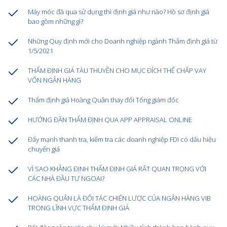
Máy móc đã qua sử dụng thì định giá như nào? Hồ sơ định giá
bao gồm những gì?
Những Quy định mới cho Doanh nghiệp ngành Thẩm định giá từ
1/5/2021
THẨM ĐỊNH GIÁ TÀU THUYỀN CHO MỤC ĐÍCH THẾ CHẤP VAY
VỐN NGÂN HÀNG
Thẩm định giá Hoàng Quân thay đổi Tổng giám đốc
HƯỚNG ĐÃN THẨM ĐỊNH QUA APP APPRAISAL ONLINE
Đẩy mạnh thanh tra, kiểm tra các doanh nghiệp FDI có dấu hiệu
chuyển giá
VÌ SAO KHẲNG ĐỊNH THẨM ĐỊNH GIÁ RẤT QUAN TRỌNG VỚI
CÁC NHÀ ĐẦU TƯ NGOẠI?
HOÀNG QUÂN LÀ ĐỐI TÁC CHIẾN LƯỢC CỦA NGÂN HÀNG VIB
TRONG LĨNH VỰC THẨM ĐỊNH GIÁ