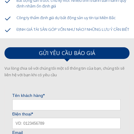
Bất động sản trước chu kỳ mới: Nhiều tỉnh thành ban hành quy
định nhằm ổn định giá
Công ty thẩm định giá dự bất động sản uy tín tại Miền Bắc
ĐỊNH GIÁ TÀI SẢN GÓP VỐN NHƯ NÀO? NHỮNG LƯU Ý CẦN BIẾT
GỬI YÊU CẦU BÁO GIÁ
Vui lòng chia sẻ với chúng tôi một số thông tin của bạn, chúng tôi sẽ
liên hệ với bạn khi có yêu cầu