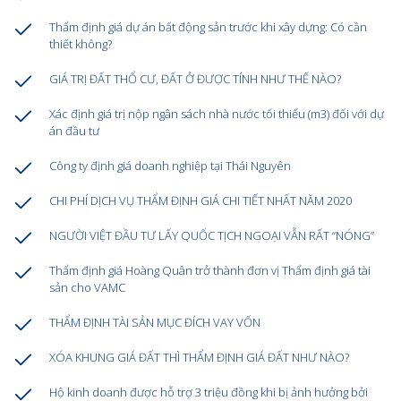
Thẩm định giá dự án bất động sản trước khi xây dựng: Có cần
thiết không?
GIÁ TRỊ ĐẤT THỔ CƯ, ĐẤT Ở ĐƯỢC TÍNH NHƯ THẾ NÀO?
Xác định giá trị nộp ngân sách nhà nước tối thiểu (m3) đối với dự
án đầu tư
Công ty định giá doanh nghiệp tại Thái Nguyên
CHI PHÍ DỊCH VỤ THẨM ĐỊNH GIÁ CHI TIẾT NHẤT NĂM 2020
NGƯỜI VIỆT ĐẦU TƯ LẤY QUỐC TỊCH NGOẠI VẪN RẤT “NÓNG”
Thẩm định giá Hoàng Quân trở thành đơn vị Thẩm định giá tài
sản cho VAMC
THẨM ĐỊNH TÀI SẢN MỤC ĐÍCH VAY VỐN
XÓA KHUNG GIÁ ĐẤT THÌ THẨM ĐỊNH GIÁ ĐẤT NHƯ NÀO?
Hộ kinh doanh được hỗ trợ 3 triệu đồng khi bị ảnh hưởng bởi