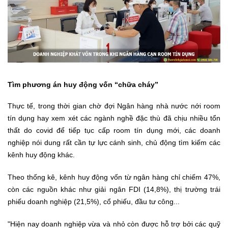
Tìm phương án huy động vốn “chữa cháy”
Thực tế, trong thời gian chờ đợi Ngân hàng nhà nước nới room
tín dụng hay xem xét các ngành nghề đặc thù đã chịu nhiều tổn
thất do covid để tiếp tục cấp room tín dụng mới, các doanh
nghiệp nói dung rất cần tự lực cánh sinh, chủ động tìm kiếm các
kênh huy động khác.
Theo thống kê, kênh huy động vốn từ ngân hàng chỉ chiếm 47%,
còn các nguồn khác như giải ngân FDI (14,8%), thị trường trái
phiếu doanh nghiệp (21,5%), cổ phiếu, đầu tư công...
"Hiện nay doanh nghiệp vừa và nhỏ còn được hỗ trợ bởi các quỹ