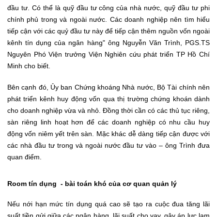
đầu tư. Có thể là quỹ đầu tư công của nhà nước, quỹ đầu tư phi
chính phủ trong và ngoài nước. Các doanh nghiệp nên tìm hiểu
tiếp cận với các quỷ đầu tư này để tiếp cận thêm nguồn vốn ngoài
kênh tín dụng của ngân hàng" ông Nguyễn Văn Trình, PGS.TS
Nguyên Phó Viện trưởng Viện Nghiên cứu phát triển TP Hồ Chí
Minh cho biết.
Bên cạnh đó, Ủy ban Chứng khoáng Nhà nước, Bộ Tài chính nên
phát triển kênh huy động vốn qua thị trường chứng khoán dành
cho doanh nghiệp vừa và nhỏ. Đồng thời cần có các thủ tục riêng,
sàn riêng linh hoạt hơn để các doanh nghiệp có nhu cầu huy
động vốn niêm yết trên sàn. Mặc khác dễ dàng tiếp cận được với
các nhà đầu tư trong và ngoài nước đầu tư vào – ông Trình đưa
quan điểm.
Room tín dụng - bài toán khó của cơ quan quản lý
Nếu nới hạn mức tín dụng quá cao sẽ tạo ra cuộc đua tăng lãi
suất tiền gửi giữa các ngân hàng, lãi suất cho vay, gây áp lực lạm