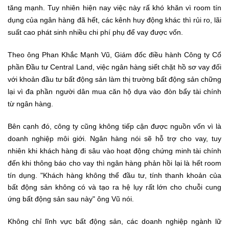
tăng mạnh. Tuy nhiên hiện nay việc này rấ khó khăn vì room tín
dụng của ngân hàng đã hết, các kênh huy động khác thì rủi ro, lãi
suất cao phát sinh nhiều chi phí phụ để vay được vốn.
Theo ông Phan Khắc Mạnh Vũ, Giám đốc điều hành Công ty Cổ
phần Đầu tư Central Land, việc ngân hàng siết chặt hồ sơ vay đối
với khoản đầu tư bất động sản làm thị trường bất động sản chững
lại vì đa phần người dân mua căn hộ dựa vào đòn bẩy tài chính
từ ngân hàng.
Bên cạnh đó, công ty cũng không tiếp cận được nguồn vốn vì là
doanh nghiệp môi giới. Ngân hàng nói sẽ hỗ trợ cho vay, tuy
nhiên khi khách hàng đi sâu vào hoạt động chứng minh tài chính
đến khi thông báo cho vay thì ngân hàng phản hồi lại là hết room
tín dụng.
"Khách hàng không thể đầu tư, tính thanh khoản của
bất động sản không có và tạo ra hệ lụy rất lớn cho chuỗi cung
ứng bất động sản sau này" ông Vũ nói.
Không chỉ lĩnh vực bất động sản, các doanh nghiệp ngành lữ