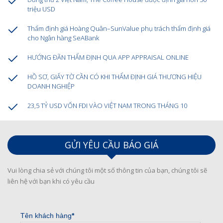
triệu USD
Thẩm định giá Hoàng Quân–SunValue phụ trách thẩm định giá
cho Ngân hàng SeABank
HƯỚNG ĐÃN THẨM ĐỊNH QUA APP APPRAISAL ONLINE
HỒ SƠ, GIẤY TỜ CẦN CÓ KHI THẨM ĐỊNH GIÁ THƯƠNG HIỆU
DOANH NGHIỆP
23,5 TỶ USD VỐN FDI VÀO VIỆT NAM TRONG THÁNG 10
GỬI YÊU CẦU BÁO GIÁ
Vui lòng chia sẻ với chúng tôi một số thông tin của bạn, chúng tôi sẽ
liên hệ với bạn khi có yêu cầu