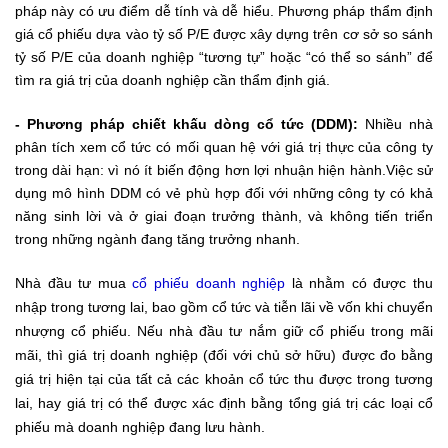
pháp này có ưu điểm dễ tính và dễ hiểu.
Phương pháp thẩm định
giá cổ phiếu dựa vào tỷ số P/E được xây dựng trên cơ sở so sánh
tỷ số P/E của doanh nghiệp “tương tự” hoặc “có thể so sánh” để
tìm ra giá trị của doanh nghiệp cần thẩm định giá.
- Phương pháp chiết khấu dòng cổ tức (DDM):
Nhiều nhà
phân tích xem cổ tức có mối quan hệ với giá trị thực của công ty
trong dài hạn: vì nó ít biến động hơn lợi nhuận hiện hành.Việc sử
dụng mô hình DDM có vẻ phù hợp đối với những công ty có khả
năng sinh lời và ở giai đoạn trưởng thành, và không tiến triển
trong những ngành đang tăng trưởng nhanh.
Nhà đầu tư mua
cổ phiếu doanh nghiệp
là nhằm có được thu
nhập trong tương lai, bao gồm cổ tức và tiễn lãi về vốn khi chuyển
nhượng cổ phiếu. Nếu nhà đầu tư nắm giữ cổ phiếu trong mãi
mãi, thì giá trị doanh nghiệp (đối với chủ sở hữu) được đo bằng
giá trị hiện tại của tất cả các khoản cổ tức thu được trong tương
lai, hay giá trị có thể được xác định bằng tổng giá trị các loại cổ
phiếu mà doanh nghiệp đang lưu hành.