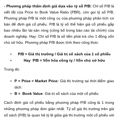
- Phương pháp thẩm định giá dựa vào tỷ số P/B:
Chỉ số P/B là
viết tắt của Price to Book Value Ratio (PBR), còn gọi tỷ số P/B,
Phương pháp P/B là một công cụ của phương pháp phân tích cơ
bản để định giá cổ phiếu. P/B là tỷ số thể hiện giá cổ phiếu gấp
bao nhiêu lần tài sản ròng (công bố trong báo cáo tài chính) của
doanh nghiệp. Hay: Chỉ số P/B là số tiền phải trả cho 1 đồng vốn
chủ sở hữu.
Phương pháp P/B được tính theo công thức:
P/B = Giá thị trường / Giá trị sổ sách của 1 cổ phiếu
Hay P/B = Vốn hóa công ty / Vốn chủ sở hữu
Trong đó:
P = Price = Market Price:
Giá thị trường tại thời điểm giao
dịch.
B = Book Value
: Giá trị sổ sách của một cổ phiếu
Cách định giá cổ phiếu bằng phương pháp P/B cũng là 1 trong
những phương pháp đơn giản nhất. Tỷ số giá thị trường trên giá
sổ sách (P/B) là quan hệ tỷ lệ giữa giá thị trường một cổ phiếu với