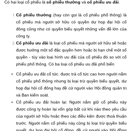
Có hai loại cổ phiếu là
cổ phiếu thường
và
cổ phiếu ưu đãi
.
Cổ phiếu thường
(hay còn gọi là cổ phiếu phổ thông) là
cổ phiếu mà người sở hữu có quyền dự họp đại hội cổ
đông cũng như có quyền biểu quyết những vấn đề lớn của
công ty.
Cổ phiếu ưu đãi
là loại cổ phiếu mà người sở hữu sẽ hoặc
được hưởng một số đặc quyền hơn hoặc bị hạn chế một số
quyền - tùy vào loại hình ưu đãi của cổ phiếu đó so với cổ
phiếu phổ thông. Có ba loại cổ phiếu ưu đãi phổ biến
Cổ phiếu ưu đãi cổ tức: được trả cổ tức cao hơn người nắm
cổ phiếu phổ thông nhưng bị loại trừ quyền biểu quyết, dự
họp đại hội cổ đông hay đề cử người vào Hội đồng quản trị
và Ban kiểm soát.
Cổ phiếu ưu đãi hoàn lại: Người nắm giữ cổ phiếu này
được công ty hoàn lại vốn góp bất cứ khi nào theo yêu cầu
của người sở hữu hoặc theo các điều kiện được thoả thuận
trước. Người nắm cổ phiếu này cũng bị loại trừ quyền biểu
quyết, dự họp đại hội cổ đông, đề cử người vào Hội đồng