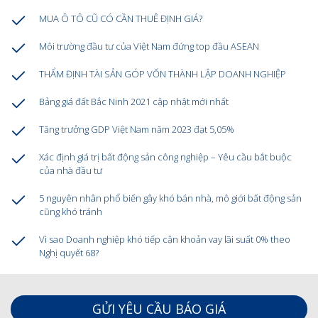
MUA Ô TÔ CŨ CÓ CẦN THUÊ ĐỊNH GIÁ?
Môi trường đầu tư của Việt Nam đứng top đầu ASEAN
THẨM ĐỊNH TÀI SẢN GÓP VỐN THÀNH LẬP DOANH NGHIỆP
Bảng giá đất Bắc Ninh 2021 cập nhật mới nhất
Tăng trưởng GDP Việt Nam năm 2023 đạt 5,05%
Xác định giá trị bất động sản công nghiệp – Yêu cầu bắt buộc
của nhà đầu tư
5 nguyên nhân phổ biến gây khó bán nhà, mô giới bất động sản
cũng khó tránh
Vì sao Doanh nghiệp khó tiếp cận khoản vay lãi suất 0% theo
Nghị quyết 68?
GỬI YÊU CẦU BÁO GIÁ