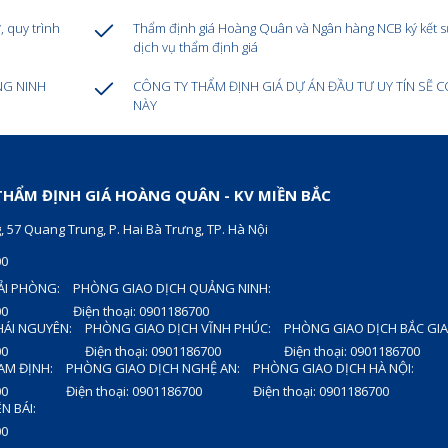
, quy trình
Thẩm định giá Hoàng Quân và Ngân hàng NCB ký kết 
dịch vụ thẩm định giá
NG NINH
CÔNG TY THẨM ĐỊNH GIÁ DỰ ÁN ĐẦU TƯ UY TÍN SẼ C
NÀY
HẨM ĐỊNH GIÁ HOÀNG QUÂN - KV MIỀN BẮC
, 57 Quang Trung, P. Hai Bà Trưng, TP. Hà Nội
00
ẢI PHÒNG:
PHÒNG GIAO DỊCH QUẢNG NINH:
00
Điện thoại: 0901186700
HÁI NGUYÊN:
PHÒNG GIAO DỊCH VĨNH PHÚC:
PHÒNG GIAO DỊCH BẮC GI
00
Điện thoại: 0901186700
Điện thoại: 0901186700
AM ĐỊNH:
PHÒNG GIAO DỊCH NGHỆ AN:
PHÒNG GIAO DỊCH HÀ NỘI:
00
Điện thoại: 0901186700
Điện thoại: 0901186700
N BÁI:
00