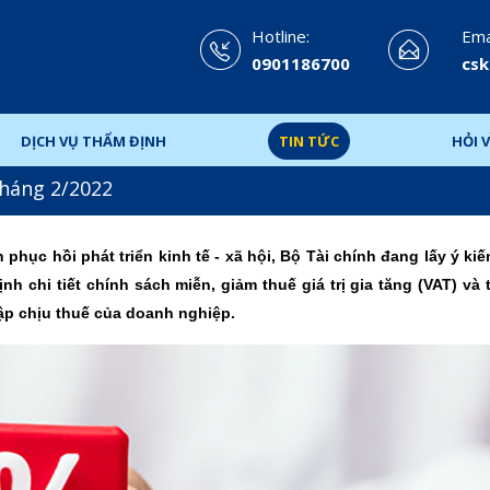
Hotline:
Emai
0901186700
csk
DỊCH VỤ THẨM ĐỊNH
TIN TỨC
HỎI V
háng 2/2022
phục hồi phát triển kinh tế - xã hội, Bộ Tài chính đang lấy ý ki
 chi tiết chính sách miễn, giảm thuế giá trị gia tăng (VAT) và 
hập chịu thuế của doanh nghiệp.