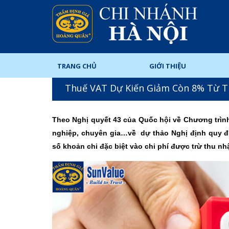
TRANG CHỦ
GIỚI THIỆU
Thuế VAT Dự Kiến Giảm Còn 8% Từ T
Theo Nghị quyết 43 của Quốc hội về Chương trình 
nghiệp, chuyên gia…về dự thảo Nghị định quy định
số khoản chi đặc biệt vào chi phí được trừ thu n