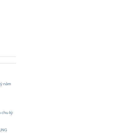
 kỳ năm
n chu kỳ
DỤNG