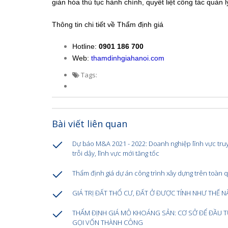
giản hóa thủ tục hành chính, quyết liệt công tác quản lý
Thông tin chi tiết về Thẩm định giá
Hotline:
0901 186 700
Web:
thamdinhgiahanoi.com
Tags:
Bài viết liên quan
Dự báo M&A 2021 - 2022: Doanh nghiệp lĩnh vực tru
trỗi dậy, lĩnh vực mới tăng tốc
Thẩm định giá dự án công trình xây dựng trên toàn 
GIÁ TRỊ ĐẤT THỔ CƯ, ĐẤT Ở ĐƯỢC TÍNH NHƯ THẾ N
THẨM ĐỊNH GIÁ MỎ KHOÁNG SẢN: CƠ SỞ ĐỂ ĐẦU T
GỌI VỐN THÀNH CÔNG