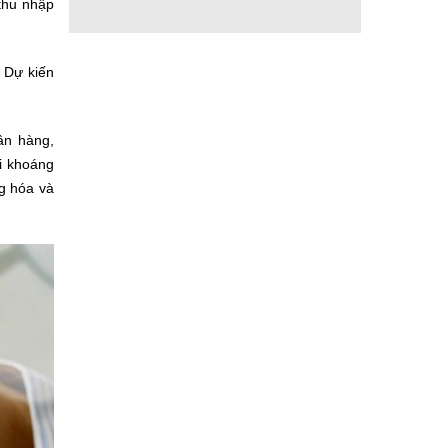
 thu nhập
 Dự kiến
ân hàng,
ai khoáng
ng hóa và