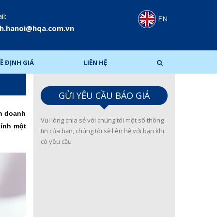
l:
EN
h.hanoi@hqa.com.vn
Ề ĐỊNH GIÁ
LIÊN HỆ
GỬI YÊU CẦU BÁO GIÁ
ến doanh
Vui lòng chia sẻ với chúng tôi một số thông
tính một
tin của bạn, chúng tôi sẽ liên hệ với bạn khi
có yêu cầu