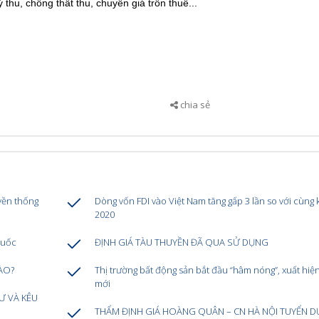
 thu, chống thất thu, chuyển giá trốn thuế...
chia sẻ
yền thống
Dòng vốn FDI vào Việt Nam tăng gấp 3 lần so với cùng
2020
quốc
ĐỊNH GIÁ TÀU THUYỀN ĐÃ QUA SỬ DỤNG
ÀO?
Thị trường bất động sản bắt đầu “hâm nóng”, xuất hiệ
mới
Ư VÀ KÊU
THẨM ĐỊNH GIÁ HOÀNG QUÂN – CN HÀ NỘI TUYỂN 