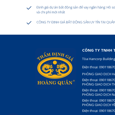
Định giá dự án bất động sản để vay ngân hàng: Hồ sơ
và chi phí mới nhất
CÔNG TY ĐỊNH GIÁ BẤT ĐỘNG SẢN UY TÍN TẠI QUẢ
CÔNG TY TNHH T
Tòa Hancorp Building
Điện thoại: 09011867
PHÒNG GIAO DỊCH H
Điện thoại: 09011867
PHÒNG GIAO DỊCH T
Điện thoại: 09011867
PHÒNG GIAO DỊCH N
Điện thoại: 09011867
PHÒNG GIAO DỊCH YÊ
Điện thoại: 09011867