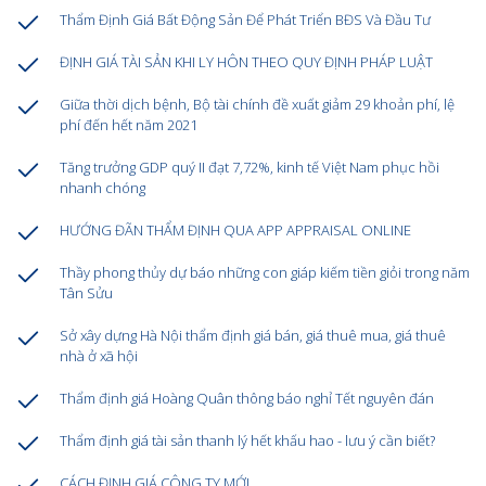
Thẩm Định Giá Bất Động Sản Để Phát Triển BĐS Và Đầu Tư
ĐỊNH GIÁ TÀI SẢN KHI LY HÔN THEO QUY ĐỊNH PHÁP LUẬT
Giữa thời dịch bệnh, Bộ tài chính đề xuất giảm 29 khoản phí, lệ
phí đến hết năm 2021
Tăng trưởng GDP quý II đạt 7,72%, kinh tế Việt Nam phục hồi
nhanh chóng
HƯỚNG ĐÃN THẨM ĐỊNH QUA APP APPRAISAL ONLINE
Thầy phong thủy dự báo những con giáp kiếm tiền giỏi trong năm
Tân Sửu
Sở xây dựng Hà Nội thẩm định giá bán, giá thuê mua, giá thuê
nhà ở xã hội
Thẩm định giá Hoàng Quân thông báo nghỉ Tết nguyên đán
Thẩm định giá tài sản thanh lý hết khấu hao - lưu ý cần biết?
CÁCH ĐỊNH GIÁ CÔNG TY MỚI